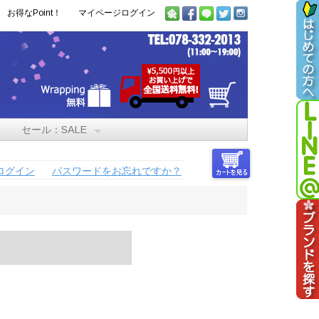
お得なPoint！
マイページログイン
セール：SALE
ログイン
パスワードをお忘れですか？