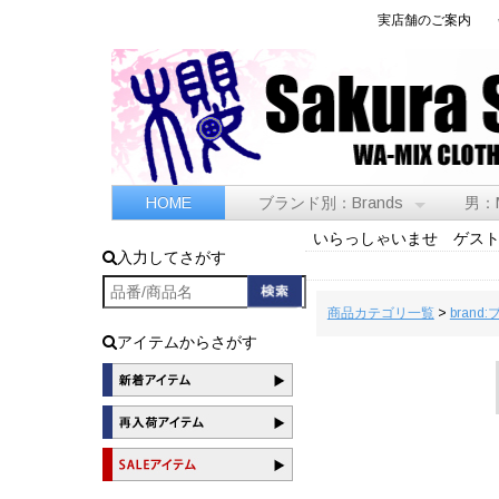
実店舗のご案内
HOME
ブランド別：Brands
男：
いらっしゃいませ ゲス
入力してさがす
商品カテゴリ一覧
>
brand
アイテムからさがす