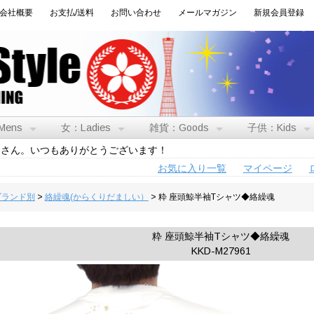
会社概要
お支払/送料
お問い合わせ
メールマガジン
新規会員登録
Mens
女：Ladies
雑貨：Goods
子供：Kids
トさん。いつもありがとうございます！
お気に入り一覧
マイページ
:ブランド別
>
絡繰魂(からくりだましい）
> 粋 座頭鯨半袖Tシャツ◆絡繰魂
粋 座頭鯨半袖Tシャツ◆絡繰魂
KKD-M27961