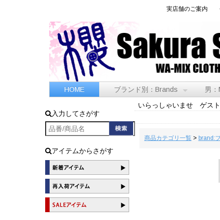
実店舗のご案内
HOME
ブランド別：Brands
男：
いらっしゃいませ ゲス
入力してさがす
商品カテゴリ一覧
>
brand
アイテムからさがす