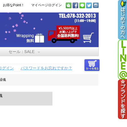
お得なPoint！
マイページログイン
セール：SALE
ログイン
パスワードをお忘れですか？
繰魂
魂