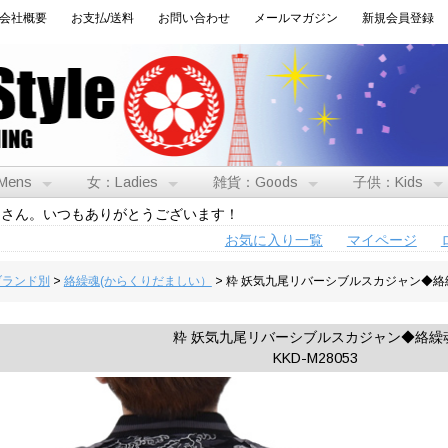
会社概要
お支払/送料
お問い合わせ
メールマガジン
新規会員登録
Mens
女：Ladies
雑貨：Goods
子供：Kids
トさん。いつもありがとうございます！
お気に入り一覧
マイページ
:ブランド別
>
絡繰魂(からくりだましい）
> 粋 妖気九尾リバーシブルスカジャン◆絡
粋 妖気九尾リバーシブルスカジャン◆絡繰
KKD-M28053