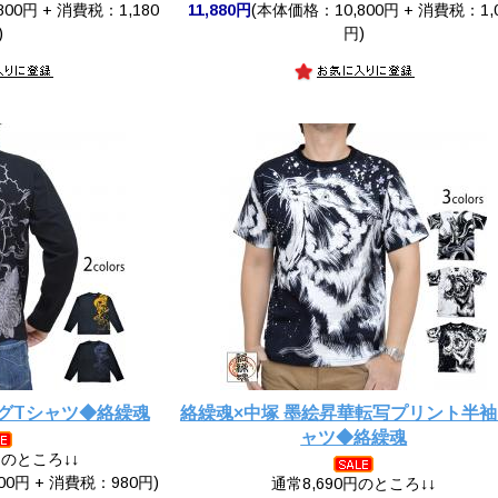
00円 + 消費税：1,180
11,880円
(本体価格：10,800円 + 消費税：1,
)
円)
グTシャツ◆絡繰魂
絡繰魂×中塚 墨絵昇華転写プリント半袖
ャツ◆絡繰魂
円のところ↓↓
00円 + 消費税：980円)
通常8,690円のところ↓↓