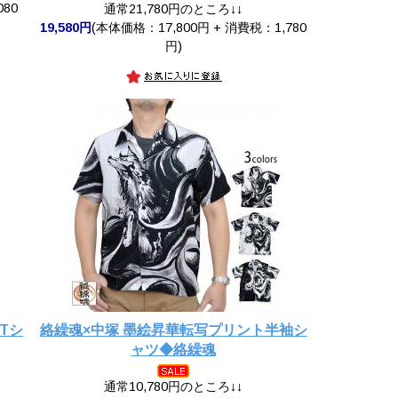
080
通常21,780円のところ↓↓
19,580円
(本体価格：17,800円 + 消費税：1,780
円)
Tシ
絡繰魂×中塚 墨絵昇華転写プリント半袖シ
ャツ◆絡繰魂
通常10,780円のところ↓↓