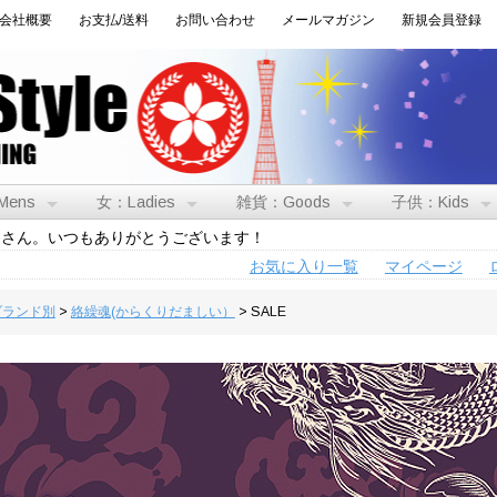
会社概要
お支払/送料
お問い合わせ
メールマガジン
新規会員登録
Mens
女：Ladies
雑貨：Goods
子供：Kids
トさん。いつもありがとうございます！
お気に入り一覧
マイページ
:ブランド別
>
絡繰魂(からくりだましい）
> SALE