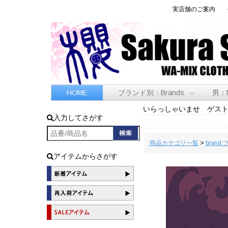
実店舗のご案内
HOME
ブランド別：Brands
男：
いらっしゃいませ ゲス
入力してさがす
商品カテゴリ一覧
>
brand
アイテムからさがす