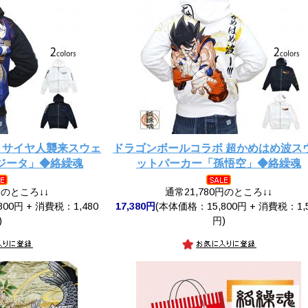
 サイヤ人襲来スウェ
ドラゴンボールコラボ 超かめはめ波ス
ジータ」◆絡繰魂
ットパーカー「孫悟空」◆絡繰魂
円のところ↓↓
通常21,780円のところ↓↓
00円 + 消費税：1,480
17,380円
(本体価格：15,800円 + 消費税：1,
)
円)