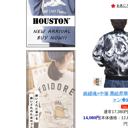
絡繰魂×中塚 墨絵昇
ャン◆
通常17,380
14,080円
(本体価格：12,8
円