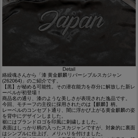
Detail
絡繰魂さんから「漆 黄金麒麟リバーシブルスカジャン
(262064)」のご紹介です。
【黒】が秘める可能性。その潜在能力を存分に解放した新レ
ーベルが初登場！
商品名の通り、漆のような美しさが表現された逸品です。
今回、モチーフの主役に採用されたのは【麒麟】柄。
レーベルのコンセプト通り、闇に浮かび上がる黄金麒麟の姿
を背中にデザインしました。
裾にはブランドロゴを印風に刺繍しました。
表面はしっかり柄の入ったスカジャンですが、対象的に裏面
はシンプルに仕上げ、メリハリを付けました。