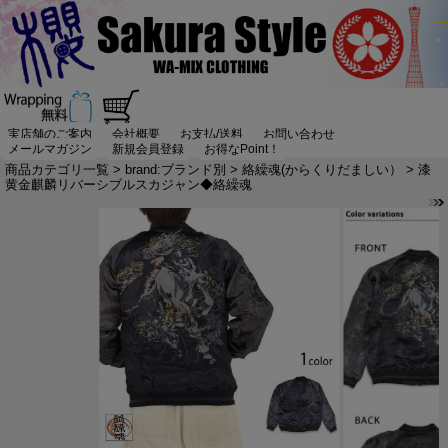
実店舗のご案内
会社概要
お支払/送料
お問い合わせ
メールマガジン
新規会員登録
お得なPoint！
商品カテゴリ一覧
>
brand:ブランド別
>
絡繰魂(からくりだましい）
> 漆
黄金麒麟リバーシブルスカジャン◆絡繰魂