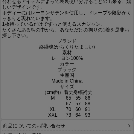
合わせるアイテムによって表裏使い分けることの出来る、嬉
しいデザインです。
ボディーにはレーヨンサテンを使用し、ドレープや陰影がく
っきりと現れています。
1枚持っているだけでずっと使えるスカジャン。
たくさんある柄の中から、あなただけの拘りの1着を是非お
探し下さい。
ブランド
絡繰魂(からくりたましい)
素材
レーヨン100%
カラー
ブラック
生産国
Made in China
サイズ
（cm/約）
着丈
身幅
裄丈
M
65
55
86
L
67
57
88
XL
70
60
91
XXL
73
64
93
商品についてのお問い合わせ