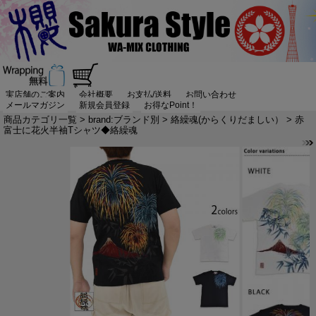
実店舗のご案内
会社概要
お支払/送料
お問い合わせ
メールマガジン
新規会員登録
お得なPoint！
商品カテゴリ一覧
>
brand:ブランド別
>
絡繰魂(からくりだましい）
> 赤
富士に花火半袖Tシャツ◆絡繰魂