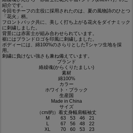
紹介です。
今回モチーフの主役に採用されたのは、夏の風物詩のひとつ
「花火」柄。
フロントバック共に、美しく打ち上がる花火をダイナミック
に刺繍しました。
背景には赤富士が組み合わせられています。
裾にはブランドロゴを印風に刺繍しました。
ボディーには、綿100%のさらりとしたTシャツ生地を採
用。
刺繍に負けない強さも兼ね備えています。
ブランド
絡繰魂(からくりたましい)
素材
綿100%
カラー
ホワイト・ブラック
生産国
Made in China
サイズ
（cm/約）
着丈
身幅
肩幅
袖丈
M
63
53
46
21
L
67
56
48
22
XL
70
60
53
23