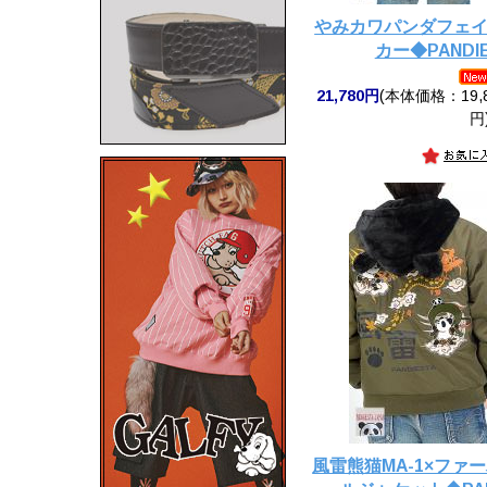
やみカワパンダフェ
カー◆PANDIE
21,780円
(本体価格：19,8
円
風雷熊猫MA-1×ファ