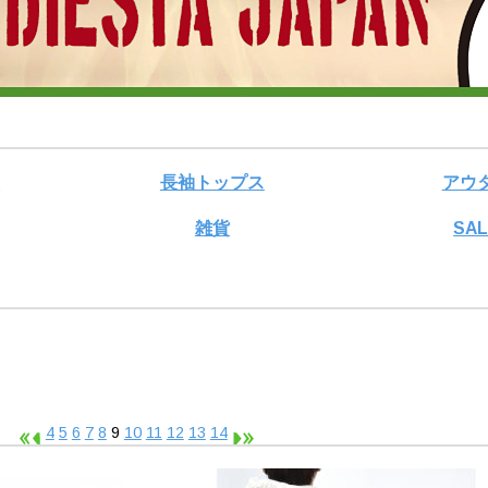
ス
長袖トップス
アウ
雑貨
SA
表示
4
5
6
7
8
9
10
11
12
13
14