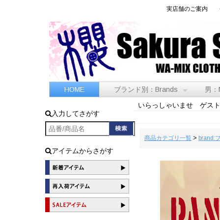
実店舗のご案内
HOME
ブランド別：Brands
男：
いらっしゃいませ ゲス
入力してさがす
商品カテゴリ一覧
>
brand
アイテムからさがす