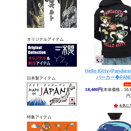
オリジナルアイテム
Hello Kitty×Pan
パーカー◆PANDI
日本製アイテム
18,480円
(本体価格：16,8
円
特集アイテム