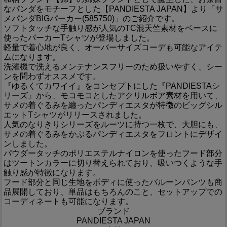
なパンダをモチーフとした【PANDIESTA JAPAN】より「サ
メパンダBIGパーカー(585750)」のご紹介です。
ソフトタッチな手触り感が人気のTC混天竺素材をベースに
使ったパーカーTシャツが登場しました。
軽量で着心地が良く、オーバーサイズコーデも可能なアイテ
ムになります。
洗濯機で洗えるメンテナンスフリーのため扱いやすく、シー
ンを問わずオススメです。
『ゆるくてカワイイ』をコンセプトにした『PANDIESTAシ
リーズ』から、モコモコとしたアクリルボア素材を用いて、
サメの着ぐるみを纏ったパンディエスタが特徴のビッグシル
エットTシャツがリリースされました。
人気のなりきりシリーズをルーツに持つ一枚で、大胆にも、
サメの着ぐるみをかぶるパンディエスタをフロントにデザイ
ンしました。
パウダータッチのポリエステルナイロンを使ったフード部分
はツートンカラーに切り替えられており、吸いつくような手
触り感が特徴になります。
フード部分と同じ生地をボディに使ったバルーンパンツも商
品展開しており、単品はもちろんのこと、セットアップでの
コーディネートも可能になります。
ブランド
PANDIESTA JAPAN