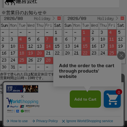
※営業日のお知らせ※
赤字で塗られた日は配送定休日です。
営業時間は11時～19時です。
有限会社ジップジップ SakuraStyle通販事業部
〒650-0021 神戸市中央区三宮町3-9-19イトウビル1,4F
Tel:078-332-2013 FAX:078-333-6644
SSL/TLSとは?
このページをPC用に切り替え