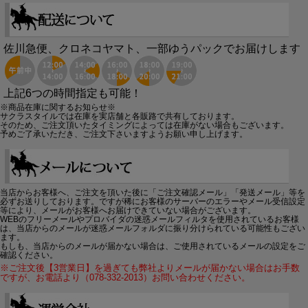
佐川急便、クロネコヤマト、一部ゆうパックでお届けします
上記6つの時間指定も可能！
※商品在庫に関するお知らせ※
サクラスタイルでは在庫を実店舗と各販路で共有しております。
そのため、ご注文頂いたタイミングによっては在庫がない場合もございます。
予めご了承いただき、ご注文下さいますようお願い申し上げます。
当店からお客様へ、ご注文を頂いた後に「ご注文確認メール」「発送メール」等を
必ずお送りしております。ですが稀にお客様のサーバーのエラーやメール受信設定
等により、メールがお客様へお届けできていない場合がございます。
WEBのフリーメールやプロバイダの迷惑メールフィルタを使用されているお客様
は、当店からのメールが迷惑メールフォルダに振り分けられている可能性もござい
ます。
もしも、当店からのメールが届かない場合は、ご使用されているメールの設定をご
確認ください。
※ご注文後【3営業日】を過ぎても弊社よりメールが届かない場合はお手数
ですが、お電話より（078-332-2013）お問い合わせください。