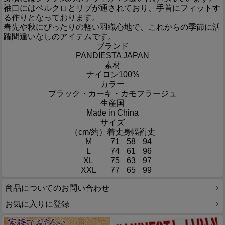
袖口にはベルクロとリブが通されており、手首にフィットす
る作りとなっております。
春先や秋にぴったりの軽い羽織心地で、これからの季節に活
躍間違いなしのアイテムです。
ブランド
PANDIESTA JAPAN
素材
ナイロン100%
カラー
ブラック・カーキ・カモフラージュ
生産国
Made in China
サイズ
（cm/約）
着丈
身幅
裄丈
M
71
58
94
L
74
61
96
XL
75
63
97
XXL
77
65
99
商品についてのお問い合わせ
お気に入りに登録