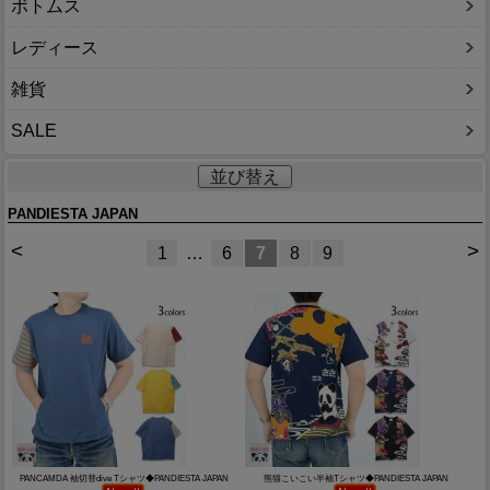
ボトムス
レディース
雑貨
SALE
並び替え
PANDIESTA JAPAN
<
>
1
…
6
7
8
9
PANCAMDA 袖切替dive Tシャツ◆PANDIESTA JAPAN
熊猫こいこい半袖Tシャツ◆PANDIESTA JAPAN