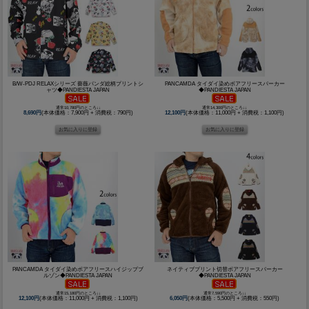
B/W-PDJ RELAXシリーズ 薔薇パンダ総柄プリントシ
PANCAMDA タイダイ染めボアフリースパーカー
ャツ◆PANDIESTA JAPAN
◆PANDIESTA JAPAN
通常10,780円のところ↓↓
通常14,300円のところ↓↓
8,690円
(本体価格：7,900円 + 消費税：790円)
12,100円
(本体価格：11,000円 + 消費税：1,100円)
PANCAMDA タイダイ染めボアフリースハイジップブ
ネイティブプリント切替ボアフリースパーカー
ルゾン◆PANDIESTA JAPAN
◆PANDIESTA JAPAN
通常15,180円のところ↓↓
通常7,590円のところ↓↓
12,100円
(本体価格：11,000円 + 消費税：1,100円)
6,050円
(本体価格：5,500円 + 消費税：550円)