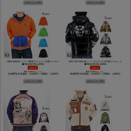
PANCAMDA ファー×裏毛クレイジー切替パーカー
B/W-PDJ RELAXシリーズ エナメル中綿ジャケット
◆PANDIESTA JAPAN
◆PANDIESTA JAPAN
通常14,080円のところ↓↓
通常23,980円のところ↓↓
11,880円
(本体価格：10,800円 + 消費税：1,080円)
20,680円
(本体価格：18,800円 + 消費税：1,880円)