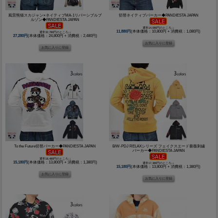
風雷熊猫スカジャン×ネイティブMA-1リバーシブルブ
切替ネイティブパーカー◆PANDIESTA JAPAN
ルゾン◆PANDIESTA JAPAN
通常14,080円のところ↓↓
11,880円
(本体価格：10,800円 + 消費税：1,080円)
通常32,780円のところ↓↓
27,280円
(本体価格：24,800円 + 消費税：2,480円)
To the Future切替パーカー◆PANDIESTA JAPAN
B/W-PDJ RELAXシリーズ フェイクスエード薔薇刺繍
パーカー◆PANDIESTA JAPAN
通常18,480円のところ↓↓
15,180円
(本体価格：13,800円 + 消費税：1,380円)
通常17,380円のところ↓↓
15,180円
(本体価格：13,800円 + 消費税：1,380円)