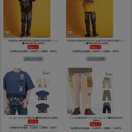
HONDA×PANDIESTA CB400FOUR半袖Tシャツ
HONDA×PANDIESTA CITY＆MOTOCOMPO半袖Tシャ
◆PANDIESTA JAPAN
ツ◆PANDIESTA JAPAN
9,790円
(本体価格：8,900円 + 消費税：890円)
9,790円
(本体価格：8,900円 + 消費税：890円)
パンダペイズリーBIG Tee◆PANDIESTA JAPAN
ツイル切替2WAYワイドカーゴパンツ◆PANDIESTA
JAPAN
通常8,690円のところ↓↓
6,930円
(本体価格：6,300円 + 消費税：630円)
14,080円
(本体価格：12,800円 + 消費税：1,280円)