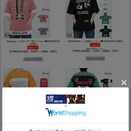
SleepingパンダボーダーBIGパーカー◆PANDIESTA
MOWMOWパンダBIGパーカー◆PANDIESTA JAPAN
JAPAN
通常9,790円のところ↓↓
7,700円
(本体価格：7,000円 + 消費税：700円)
10,780円
(本体価格：9,800円 + 消費税：980円)
配色切替発泡プリントBIG Tee◆PANDIESTA JAPAN
配色切替バックポケット付きBIG Tee◆PANDIESTA
JAPAN
8,690円
(本体価格：7,900円 + 消費税：790円)
通常8,690円のところ↓↓
6,930円
(本体価格：6,300円 + 消費税：630円)