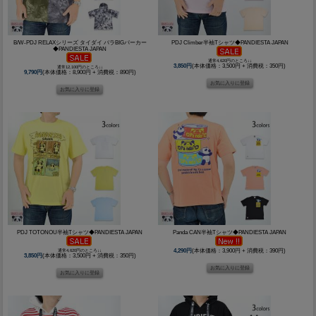
B/W-PDJ RELAXシリーズ タイダイ バラBIGパーカー
PDJ Climber半袖Tシャツ◆PANDIESTA JAPAN
◆PANDIESTA JAPAN
通常4,620円のところ↓↓
3,850円
(本体価格：3,500円 + 消費税：350円)
通常12,100円のところ↓↓
9,790円
(本体価格：8,900円 + 消費税：890円)
PDJ TOTONOU半袖Tシャツ◆PANDIESTA JAPAN
Panda CAN半袖Tシャツ◆PANDIESTA JAPAN
通常4,620円のところ↓↓
4,290円
(本体価格：3,900円 + 消費税：390円)
3,850円
(本体価格：3,500円 + 消費税：350円)