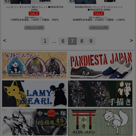
パンダ イン ザシャーク BIGスウェット◆PANDIESTA
INDIAN-PDJボンディングランチジャケット
JAPAN
◆PANDIESTA JAPAN
通常9,790円のところ↓↓
通常21,780円のところ↓↓
7,700円
(本体価格：7,000円 + 消費税：700円)
19,580円
(本体価格：17,800円 + 消費税：1,780円)
<
>
1
…
6
7
8
9