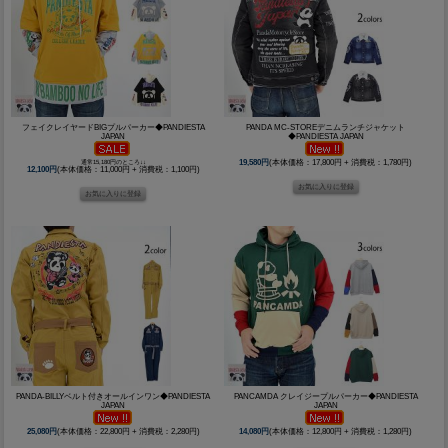
フェイクレイヤードBIGプルパーカー◆PANDIESTA
PANDA MC-STOREデニムランチジャケット
JAPAN
◆PANDIESTA JAPAN
通常15,180円のところ↓↓
19,580円
(本体価格：17,800円 + 消費税：1,780円)
12,100円
(本体価格：11,000円 + 消費税：1,100円)
PANDA-BILLYベルト付きオールインワン◆PANDIESTA
PANCAMDA クレイジープルパーカー◆PANDIESTA
JAPAN
JAPAN
25,080円
(本体価格：22,800円 + 消費税：2,280円)
14,080円
(本体価格：12,800円 + 消費税：1,280円)