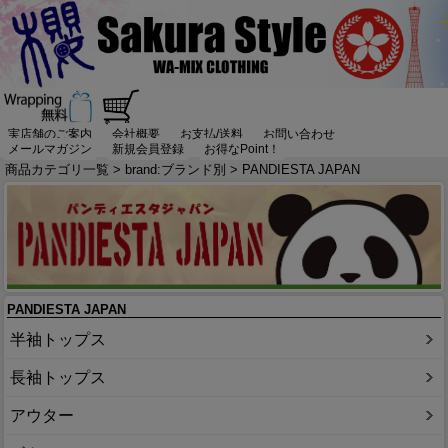
実店舗のご案内
会社概要
お支払/送料
お問い合わせ
メールマガジン
新規会員登録
お得なPoint！
商品カテゴリ一覧
>
brand:ブランド別
> PANDIESTA JAPAN
PANDIESTA JAPAN
半袖トップス
長袖トップス
アウター