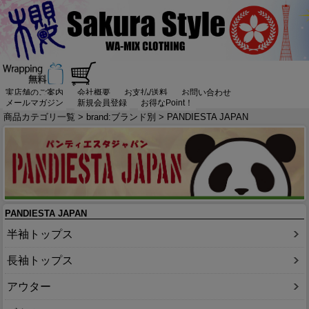
実店舗のご案内
会社概要
お支払/送料
お問い合わせ
メールマガジン
新規会員登録
お得なPoint！
商品カテゴリ一覧
>
brand:ブランド別
> PANDIESTA JAPAN
PANDIESTA JAPAN
半袖トップス
長袖トップス
アウター