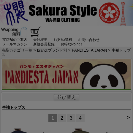
実店舗のご案内
会社概要
お支払/送料
お問い合わせ
メールマガジン
新規会員登録
お得なPoint！
商品カテゴリ一覧
>
brand:ブランド別
>
PANDIESTA JAPAN
> 半袖トップ
ス
並び替え
半袖トップス
>
1
2
3
4