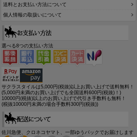
送料とお支払い方法について
個人情報の取扱いについて
選べる8つの支払い方法
サクラスタイルは5,000円(税抜)以上お買い上げで送料無料！
(5,000円未満のお買い上げでも全国送料600円(税抜)！)
10000円(税抜)以上のお買い上げで代引き手数料も無料！
(税抜10000円未満の場合手数料300円(税抜))
佐川急便、クロネコヤマト、一部ゆうパックでお届けします