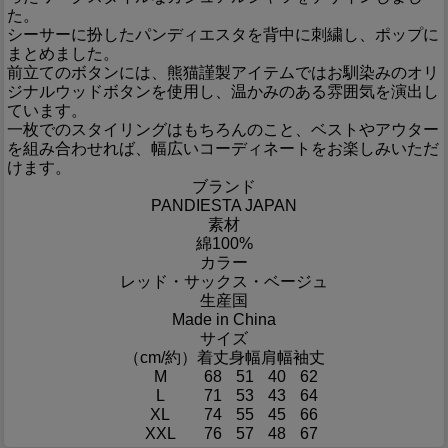
た。
シーサーに扮したパンディエスタを背中に刺繍し、ポップに
まとめました。
前立てのボタンには、熊猫謹製アイテムではお馴染みのオリ
ジナルウッドボタンを使用し、温かみのある雰囲気を演出し
ています。
一枚でのスタイリングはもちろんのこと、ベストやアウター
を組み合わせれば、幅広いコーディネートをお楽しみいただ
けます。
ブランド
PANDIESTA JAPAN
素材
綿100%
カラー
レッド・サックス・ベージュ
生産国
Made in China
サイズ
（cm/約）
着丈
身幅
肩幅
袖丈
M
68
51
40
62
L
71
53
43
64
XL
74
55
45
66
XXL
76
57
48
67