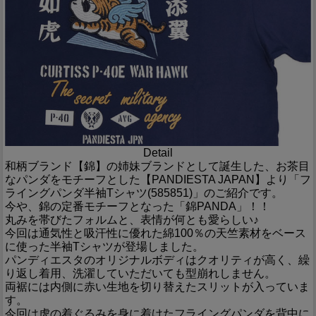
Detail
和柄ブランド【錦】の姉妹ブランドとして誕生した、お茶目
なパンダをモチーフとした【PANDIESTA JAPAN】より「フ
ライングパンダ半袖Tシャツ(585851)」のご紹介です。
今や、錦の定番モチーフとなった「錦PANDA」！！
丸みを帯びたフォルムと、表情が何とも愛らしい♪
今回は通気性と吸汗性に優れた綿100％の天竺素材をベース
に使った半袖Tシャツが登場しました。
パンディエスタのオリジナルボディはクオリティが高く、繰
り返し着用、洗濯していただいても型崩れしません。
両裾には内側に赤い生地を切り替えたスリットが入っていま
す。
今回は虎の着ぐるみを身に着けたフライングパンダを背中に