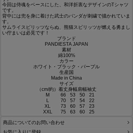
今回は侍魂をベースにした、和洋折衷なデザインのTシャツ
です。
背中には兜を身に着けた武士のパンダが刺繍で描かれていま
す。
サムライスピリッツならぬ、熊猫スピリッツが燃える勇まし
い佇まいは必見です！
ブランド
PANDIESTA JAPAN
素材
綿100%
カラー
ホワイト・ブラック・パープル
生産国
Made in China
サイズ
（cm/約）
着丈
身幅
肩幅
袖丈
M
66
53
50
21
L
70
57
54
22
XL
73
60
57
23
XXL
75
63
60
25
商品についてのお問い合わせ
お気に入りに登録