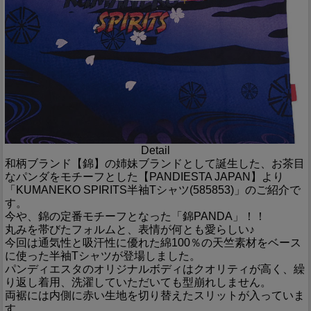
Detail
和柄ブランド【錦】の姉妹ブランドとして誕生した、お茶目
なパンダをモチーフとした【PANDIESTA JAPAN】より
「KUMANEKO SPIRITS半袖Tシャツ(585853)」のご紹介で
す。
今や、錦の定番モチーフとなった「錦PANDA」！！
丸みを帯びたフォルムと、表情が何とも愛らしい♪
今回は通気性と吸汗性に優れた綿100％の天竺素材をベース
に使った半袖Tシャツが登場しました。
パンディエスタのオリジナルボディはクオリティが高く、繰
り返し着用、洗濯していただいても型崩れしません。
両裾には内側に赤い生地を切り替えたスリットが入っていま
す。