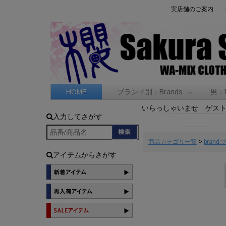
実店舗のご案内
HOME
ブランド別：Brands
男：
いらっしゃいませ ゲス
入力してさがす
商品カテゴリ一覧
>
brand
アイテムからさがす