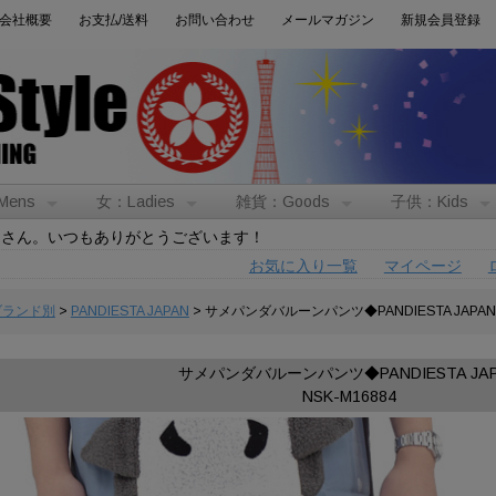
会社概要
お支払/送料
お問い合わせ
メールマガジン
新規会員登録
Mens
女：Ladies
雑貨：Goods
子供：Kids
トさん。いつもありがとうございます！
お気に入り一覧
マイページ
:ブランド別
>
PANDIESTA JAPAN
> サメパンダバルーンパンツ◆PANDIESTA JAPAN
サメパンダバルーンパンツ◆PANDIESTA JAP
NSK-M16884