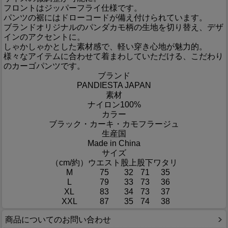
フロントはジッパーフライ仕様です。
パンツの裾にはドローコードが備え付けられています。
ブランドオリジナルのパンダカモ柄の生地を切り替え、デザ
インのアクセントに。
しゃかしゃかとした素材感で、軽い穿き心地が魅力的。
様々なアイテムに合わせて着まわしていただける、こだわり
のカーゴパンツです。
ブランド
PANDIESTA JAPAN
素材
ナイロン100%
カラー
ブラック・カーキ・カモフラージュ
生産国
Made in China
サイズ
（cm/約）
ウエスト
股上
股下
ワタリ
M
75
32
71
35
L
79
33
73
36
XL
83
34
73
37
XXL
87
35
74
38
商品についてのお問い合わせ