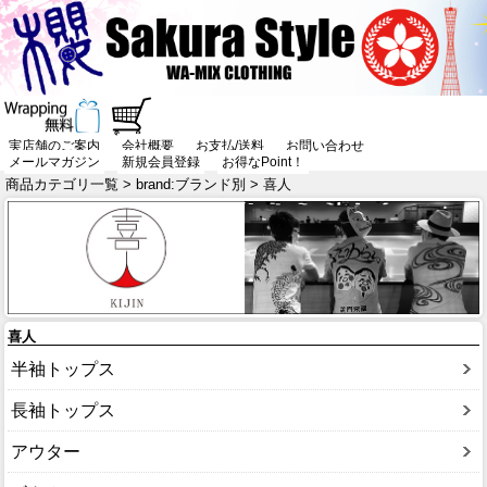
実店舗のご案内
会社概要
お支払/送料
お問い合わせ
メールマガジン
新規会員登録
お得なPoint！
商品カテゴリ一覧
>
brand:ブランド別
> 喜人
喜人
半袖トップス
長袖トップス
アウター