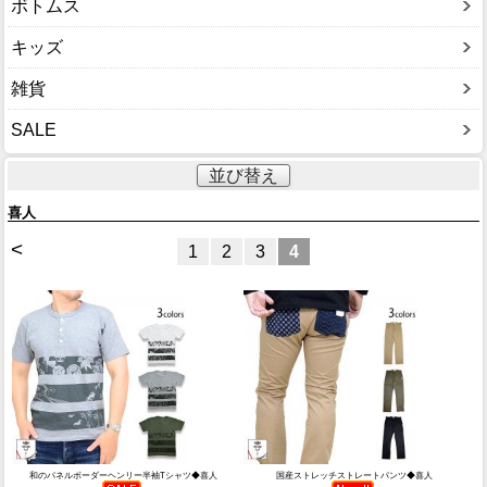
ボトムス
キッズ
雑貨
SALE
並び替え
喜人
<
1
2
3
4
和のパネルボーダーヘンリー半袖Tシャツ◆喜人
国産ストレッチストレートパンツ◆喜人