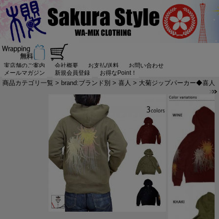
実店舗のご案内
会社概要
お支払/送料
お問い合わせ
メールマガジン
新規会員登録
お得なPoint！
商品カテゴリ一覧
>
brand:ブランド別
>
喜人
> 大菊ジップパーカー◆喜人