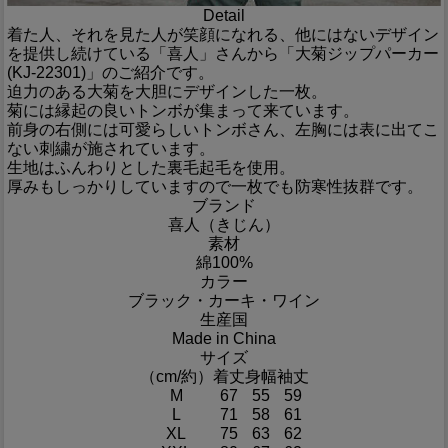
Detail
着た人、それを見た人が笑顔になれる、他にはないデザイン
を提供し続けている「喜人」さんから「大菊ジップパーカー
(KJ-22301)」のご紹介です。
迫力のある大菊を大胆にデザインした一枚。
菊には縁起の良いトンボが集まって来ています。
前身の右側には可愛らしいトンボさん、左胸には表に出てこ
ない刺繍が施されています。
生地はふんわりとした裏毛起毛を使用。
厚みもしっかりしていますので一枚でも防寒性抜群です。
ブランド
喜人（きじん）
素材
綿100%
カラー
ブラック・カーキ・ワイン
生産国
Made in China
サイズ
（cm/約）
着丈
身幅
袖丈
M
67
55
59
L
71
58
61
XL
75
63
62