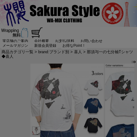
実店舗のご案内
会社概要
お支払/送料
お問い合わせ
メールマガジン
新規会員登録
お得なPoint！
商品カテゴリ一覧
>
brand:ブランド別
>
喜人
> 那須与一の七分袖Tシャツ
◆喜人