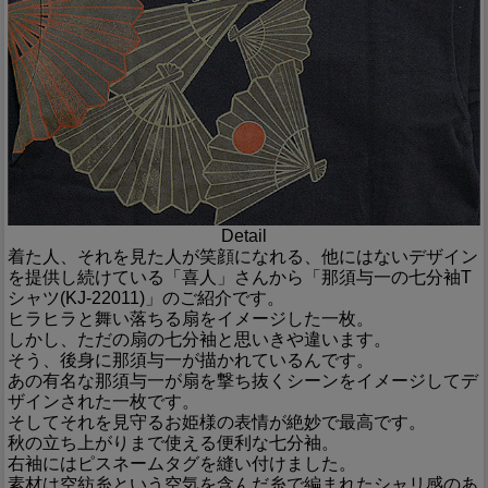
Detail
着た人、それを見た人が笑顔になれる、他にはないデザイン
を提供し続けている「喜人」さんから「那須与一の七分袖T
シャツ(KJ-22011)」のご紹介です。
ヒラヒラと舞い落ちる扇をイメージした一枚。
しかし、ただの扇の七分袖と思いきや違います。
そう、後身に那須与一が描かれているんです。
あの有名な那須与一が扇を撃ち抜くシーンをイメージしてデ
ザインされた一枚です。
そしてそれを見守るお姫様の表情が絶妙で最高です。
秋の立ち上がりまで使える便利な七分袖。
右袖にはピスネームタグを縫い付けました。
素材は空紡糸という空気を含んだ糸で編まれたシャリ感のあ