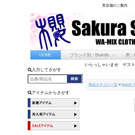
実店舗のご案内
HOME
ブランド別：Brands
男：
いらっしゃいませ ゲス
入力してさがす
商品カテゴリ一覧
>
brand
アイテムからさがす