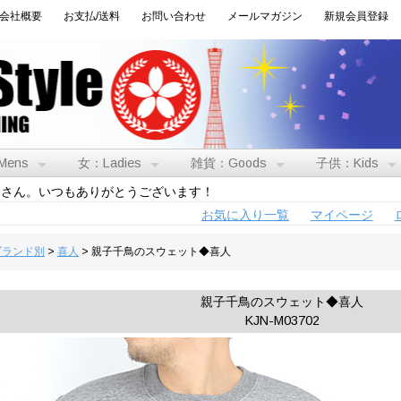
会社概要
お支払/送料
お問い合わせ
メールマガジン
新規会員登録
Mens
女：Ladies
雑貨：Goods
子供：Kids
トさん。いつもありがとうございます！
お気に入り一覧
マイページ
:ブランド別
>
喜人
> 親子千鳥のスウェット◆喜人
親子千鳥のスウェット◆喜人
KJN-M03702