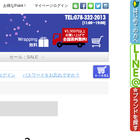
お得なPoint！
マイページログイン
セール：SALE
ログイン
パスワードをお忘れですか？