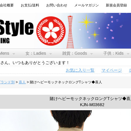
会社概要
お支払/送料
お問い合わせ
メールマガジン
新規会員登録
Mens
女：Ladies
雑貨：Goods
子供：Kids
トさん。いつもありがとうございます！
お気に入り一覧
マイページ
:ブランド別
>
喜人
> 賭けヘビーモックネックロングTシャツ◆喜人
賭けヘビーモックネックロングTシャツ◆喜
KJN-M03682