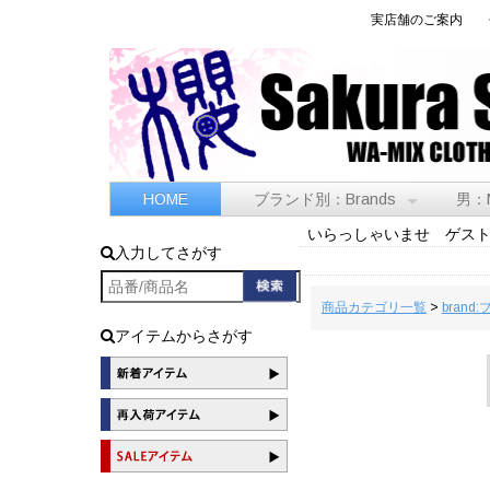
実店舗のご案内
HOME
ブランド別：Brands
男：
いらっしゃいませ ゲス
入力してさがす
商品カテゴリ一覧
>
brand
アイテムからさがす