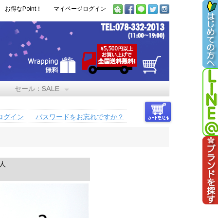
お得なPoint！
マイページログイン
セール：SALE
ログイン
パスワードをお忘れですか？
人