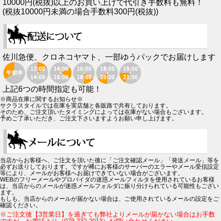
10000円(税抜)以上のお買い上げで代引き手数料も無料！
(税抜10000円未満の場合手数料300円(税抜))
佐川急便、クロネコヤマト、一部ゆうパックでお届けします
上記6つの時間指定も可能！
※商品在庫に関するお知らせ※
サクラスタイルでは在庫を実店舗と各販路で共有しております。
そのため、ご注文頂いたタイミングによっては在庫がない場合もございます。
予めご了承いただき、ご注文下さいますようお願い申し上げます。
当店からお客様へ、ご注文を頂いた後に「ご注文確認メール」「発送メール」等を
必ずお送りしております。ですが稀にお客様のサーバーのエラーやメール受信設定
等により、メールがお客様へお届けできていない場合がございます。
WEBのフリーメールやプロバイダの迷惑メールフィルタを使用されているお客様
は、当店からのメールが迷惑メールフォルダに振り分けられている可能性もござい
ます。
もしも、当店からのメールが届かない場合は、ご使用されているメールの設定をご
確認ください。
※ご注文後【3営業日】を過ぎても弊社よりメールが届かない場合はお手数