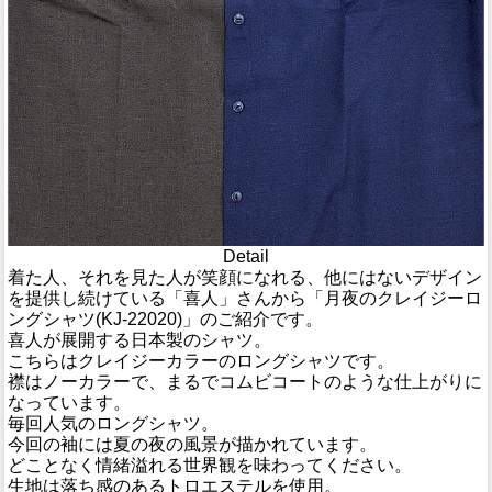
Detail
着た人、それを見た人が笑顔になれる、他にはないデザイン
を提供し続けている「喜人」さんから「月夜のクレイジーロ
ングシャツ(KJ-22020)」のご紹介です。
喜人が展開する日本製のシャツ。
こちらはクレイジーカラーのロングシャツです。
襟はノーカラーで、まるでコムビコートのような仕上がりに
なっています。
毎回人気のロングシャツ。
今回の袖には夏の夜の風景が描かれています。
どことなく情緒溢れる世界観を味わってください。
生地は落ち感のあるトロエステルを使用。