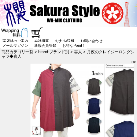
実店舗のご案内
会社概要
お支払/送料
お問い合わせ
メールマガジン
新規会員登録
お得なPoint！
商品カテゴリ一覧
>
brand:ブランド別
>
喜人
> 月夜のクレイジーロングシ
ャツ◆喜人