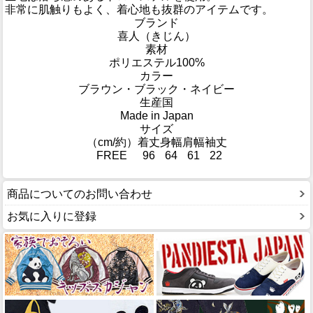
非常に肌触りもよく、着心地も抜群のアイテムです。
ブランド
喜人（きじん）
素材
ポリエステル100%
カラー
ブラウン・ブラック・ネイビー
生産国
Made in Japan
サイズ
（cm/約）
着丈
身幅
肩幅
袖丈
FREE
96
64
61
22
商品についてのお問い合わせ
お気に入りに登録