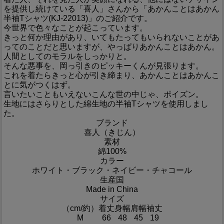
を提供し続けている「喜人」さんから「あかんことはあかん
半袖Tシャツ(KJ-22013)」のご紹介です。
今世界で色々なことが起こっています。
きっと何か理由があり、いてもたってもいられないことがあ
ってのことだと思いますが、やっぱりあかんことはあかん。
人間としてのモラルをしっかりと。
そんな悪事を、岡っ引きのピッキーくんが見張ります。
これを着たらきっと心が引き締まり、あかんことはあかんこ
とに気がつくはず。
言いたいこともいえないこんな世の中じゃ、ポイズン。
生地にはさらりとした綿生地の半袖Tシャツを使用しまし
た。
ブランド
喜人（きじん）
素材
綿100%
カラー
ホワイト・ブラック・ネイビー・チャコール
生産国
Made in China
サイズ
（cm/約）
着丈
身幅
肩幅
袖丈
M
66
48
45
19