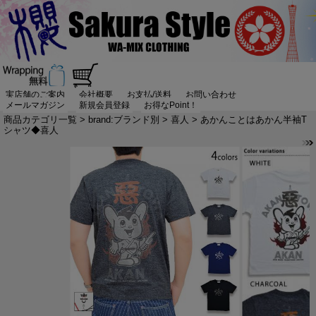
実店舗のご案内
会社概要
お支払/送料
お問い合わせ
メールマガジン
新規会員登録
お得なPoint！
商品カテゴリ一覧
>
brand:ブランド別
>
喜人
> あかんことはあかん半袖T
シャツ◆喜人