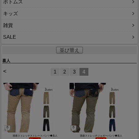
ボトムス
キッズ
雑貨
SALE
並び替え
喜人
<
1
2
3
4
国産ストレッチストレートパンツ◆喜人
国産ストレッチジョガーパンツ◆喜人