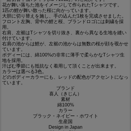
花が舞い落ちた池をイメージして作られたTシャツです。
1匹の鯉が舞い散った桜に向かっています。
大胆に切り替えを施し、手の込んだ1枚を完成させました。
フロント左胸、背中の鯉と桜、ブランドロゴには刺繍を採
用。
右肩、左裾はTシャツを切り抜き、裏から異なる生地を縫い
付けています。
右肩の池からは鯉が、左裾の池からは無数の桜が顔を覗かせ
ています。
ボディーには、綿100%の非常に薄手で柔らかなTシャツ生
地を採用。
汗ばむ季節にも抵抗なく着用して頂くことが出来ます。
カラーは選べる3色。
どのボディーカラーにも、レッドの配色がアクセントになっ
ています。
ブランド
喜人（きじん）
素材
綿100%
カラー
ブラック・ネイビー・ホワイト
生産国
Design in Japan