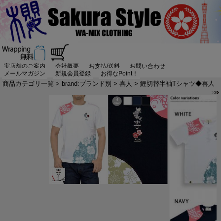
実店舗のご案内
会社概要
お支払/送料
お問い合わせ
メールマガジン
新規会員登録
お得なPoint！
商品カテゴリ一覧
>
brand:ブランド別
>
喜人
> 鯉切替半袖Tシャツ◆喜人