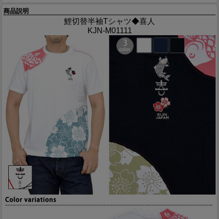
商品説明
鯉切替半袖Tシャツ◆喜人
KJN-M01111