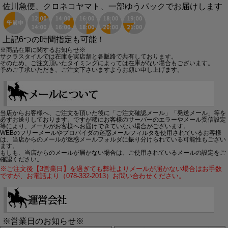
佐川急便、クロネコヤマト、一部ゆうパックでお届けします
上記6つの時間指定も可能！
※商品在庫に関するお知らせ※
サクラスタイルでは在庫を実店舗と各販路で共有しております。
そのため、ご注文頂いたタイミングによっては在庫がない場合もございます。
予めご了承いただき、ご注文下さいますようお願い申し上げます。
当店からお客様へ、ご注文を頂いた後に「ご注文確認メール」「発送メール」等を
必ずお送りしております。ですが稀にお客様のサーバーのエラーやメール受信設定
等により、メールがお客様へお届けできていない場合がございます。
WEBのフリーメールやプロバイダの迷惑メールフィルタを使用されているお客様
は、当店からのメールが迷惑メールフォルダに振り分けられている可能性もござい
ます。
もしも、当店からのメールが届かない場合は、ご使用されているメールの設定をご
確認ください。
※ご注文後【3営業日】を過ぎても弊社よりメールが届かない場合はお手数
ですが、お電話より（078-332-2013）お問い合わせください。
※営業日のお知らせ※