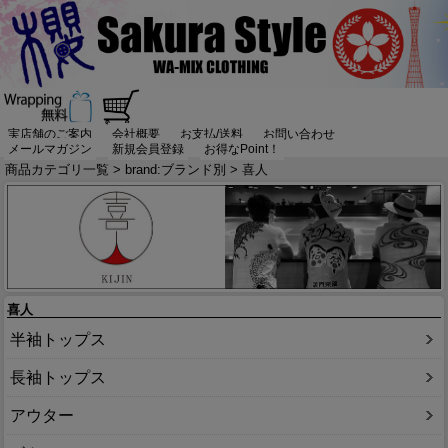
実店舗のご案内
会社概要
お支払/送料
お問い合わせ
メールマガジン
新規会員登録
お得なPoint！
商品カテゴリ一覧
>
brand:ブランド別
> 喜人
喜人
半袖トップス
長袖トップス
アウター