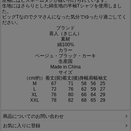
左袖にはピスネームタグが縫い付けられています。
生地にはさらりとした綿生地の半袖Tシャツを使用しまし
た。
ビッグTなのでクマさんになった気分でゆったり過ごしてく
ださい。
ブランド
喜人（きじん）
素材
綿100%
カラー
ベージュ・ブラック・カーキ
生産国
Made in China
サイズ
（cm/約）
着丈(前)
着丈(後)
身幅
肩幅
袖丈
M
67
71
58
56
25
L
72
76
62
59
27
XL
76
80
66
64
29
XXL
78
82
68
65
29
商品についてのお問い合わせ
お気に入りに登録