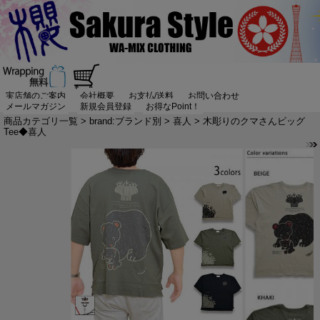
実店舗のご案内
会社概要
お支払/送料
お問い合わせ
メールマガジン
新規会員登録
お得なPoint！
商品カテゴリ一覧
>
brand:ブランド別
>
喜人
> 木彫りのクマさんビッグ
Tee◆喜人