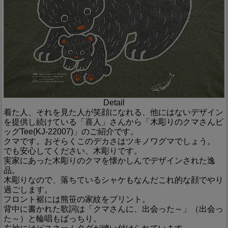
Detail
着た人、それを見た人が笑顔になれる、他にはないデザイン
を提供し続けている「喜人」さんから「木彫りのクマさんビ
ッグTee(KJ-22007)」のご紹介です。
クマです。おそらくこのデカさはツキノワグマでしょう。
でも安心してください、木彫りです。
実家にあった木彫りのクマを懐かしんでデザインされた逸
品。
木彫りなので、落ちているシャケもなんだこれ的な顔でやり
過ごします。
フロント裾には熊笹の家紋をプリント。
背中に書かれた歌詞は「クマさんに、出会った～」（出会っ
た～）と輪唱もばっちり。