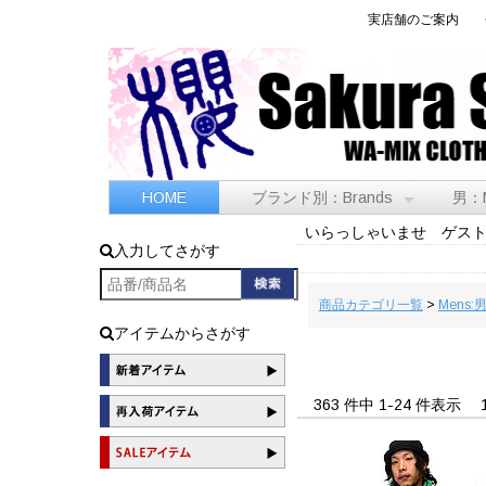
実店舗のご案内
HOME
ブランド別：Brands
男：
いらっしゃいませ ゲス
入力してさがす
商品カテゴリ一覧
>
Mens:
アイテムからさがす
363 件中 1-24 件表示