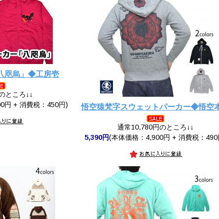
八咫烏」◆工房壱
円のところ↓↓
0円 + 消費税：450円)
悟空猿梵字スウェットパーカー◆悟空
通常10,780円のところ↓↓
5,390円
(本体価格：4,900円 + 消費税：490