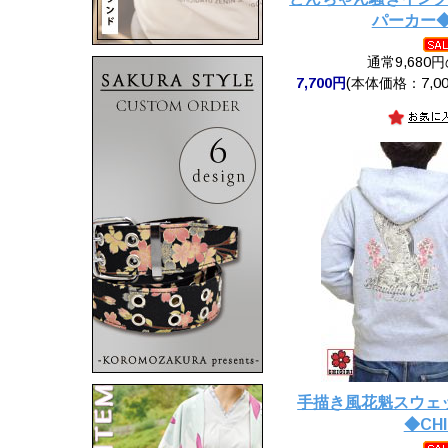
パーカー◆C
通常9,680
7,700円
(本体価格：7,00
手描き風花魁スウェ
◆CHI