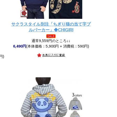
サクラスタイル別注「ちぎり猫の当て字プ
ルパーカー」◆CHIGIRI
通常9,559円のところ↓↓
6,490円
(本体価格：5,900円 + 消費税：590円)
円)