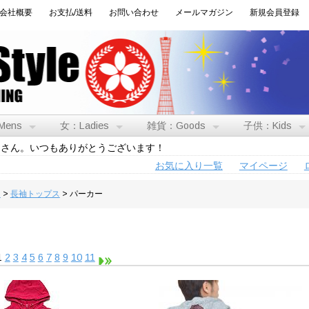
会社概要
お支払/送料
お問い合わせ
メールマガジン
新規会員登録
Mens
女：Ladies
雑貨：Goods
子供：Kids
トさん。いつもありがとうございます！
お気に入り一覧
マイページ
男
>
長袖トップス
> パーカー
1
2
3
4
5
6
7
8
9
10
11