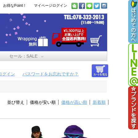
お得なPoint！
マイページログイン
セール：SALE
ログイン
パスワードをお忘れですか？
並び替え
価格が安い順
価格が高い順
新着順