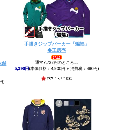
手描きジップパーカー「蝙蝠」
◆工房壱
通常7,722円のところ↓↓
本舗
5,390円
(本体価格：4,900円 + 消費税：490円)
円)