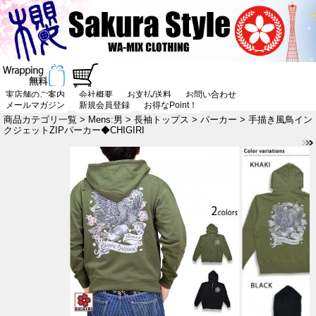
実店舗のご案内
会社概要
お支払/送料
お問い合わせ
メールマガジン
新規会員登録
お得なPoint！
商品カテゴリ一覧
>
Mens:男
>
長袖トップス
>
パーカー
> 手描き風鳥イン
クジェットZIPパーカー◆CHIGIRI