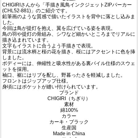
CHIGIRIさんから「手描き風鳥インクジェットZIPパーカー
(CHL52-881)」のご紹介です。
鉛筆画のような質感で描いたイラストを背中に落とし込みま
した。
今回は鳥が提灯を抱え、翼を広げている姿を表現。
鳥の羽や提灯の骨組み、シワなど細かいところまでリアルに
描き込まれています。
文字もイラストに合うよう手描きで表現。
背景には流水柄と桜の花を描き、桜にはアクセントに色を挿
しました。
ボディーには、伸縮性と吸水性がある裏パイル仕様のスウェ
ットを採用。
袖口、裾にはリブを配し、野暮ったさを軽減しました。
フロントはジップアップ仕様。
身頃にはポケットが縫い付けられています。
ブランド
CHIGIRI（ちぎり）
素材
綿100%
カラー
カーキ・ブラック
生産国
Made in China