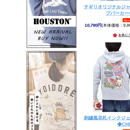
チギリオリジナルジ
プパーカー◆C
10,780円
(本体価格：9,8
刺繍風花札インクジ
◆CHI