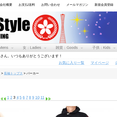
会社概要
お支払/送料
お問い合わせ
メールマガジン
新規会員登録
Mens
女：Ladies
雑貨：Goods
子供：Kids
トさん。いつもありがとうございます！
お気に入り一覧
マイページ
男
>
長袖トップス
> パーカー
1
2
3
4
5
6
7
8
9
10
11