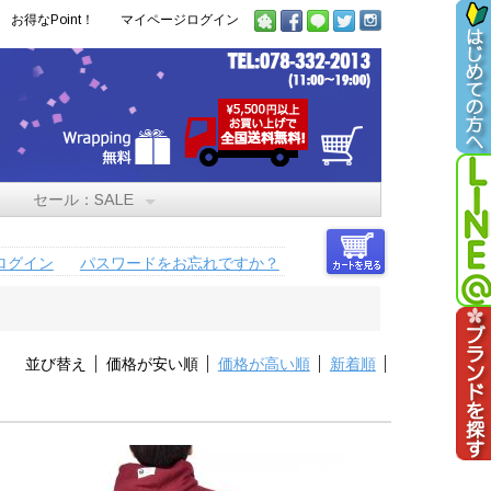
お得なPoint！
マイページログイン
セール：SALE
ログイン
パスワードをお忘れですか？
並び替え
価格が安い順
価格が高い順
新着順