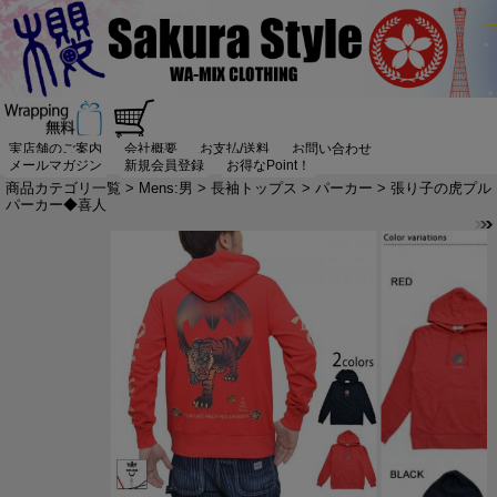
実店舗のご案内
会社概要
お支払/送料
お問い合わせ
メールマガジン
新規会員登録
お得なPoint！
商品カテゴリ一覧
>
Mens:男
>
長袖トップス
>
パーカー
> 張り子の虎プル
パーカー◆喜人