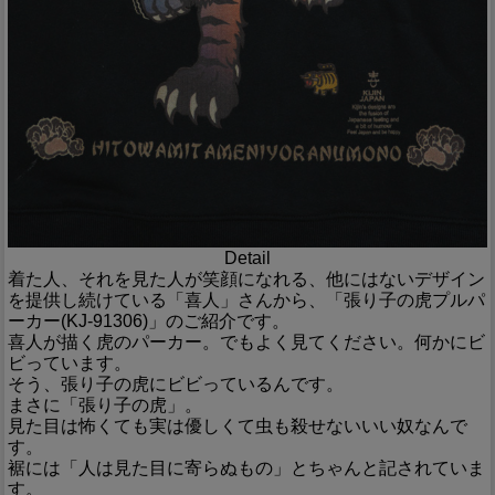
Detail
着た人、それを見た人が笑顔になれる、他にはないデザイン
を提供し続けている「喜人」さんから、「張り子の虎プルパ
ーカー(KJ-91306)」のご紹介です。
喜人が描く虎のパーカー。でもよく見てください。何かにビ
ビっています。
そう、張り子の虎にビビっているんです。
まさに「張り子の虎」。
見た目は怖くても実は優しくて虫も殺せないいい奴なんで
す。
裾には「人は見た目に寄らぬもの」とちゃんと記されていま
す。