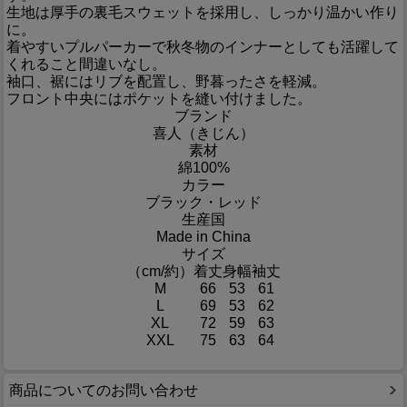
生地は厚手の裏毛スウェットを採用し、しっかり温かい作り
に。
着やすいプルパーカーで秋冬物のインナーとしても活躍して
くれること間違いなし。
袖口、裾にはリブを配置し、野暮ったさを軽減。
フロント中央にはポケットを縫い付けました。
ブランド
喜人（きじん）
素材
綿100%
カラー
ブラック・レッド
生産国
Made in China
サイズ
（cm/約）
着丈
身幅
袖丈
M
66
53
61
L
69
53
62
XL
72
59
63
XXL
75
63
64
商品についてのお問い合わせ