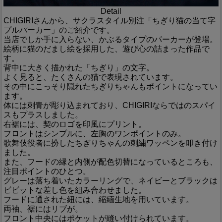
Detail
CHIGIRIさんから、サクラスタイル別注「ちぎり猫の当て字
プルパーカー」のご紹介です。
当店でしか手に入らない、かぶるタイプのパーカーが登場。
絵柄に猫のだまし絵を採用した、遊び心の詰まった作品で
す。
背中に大きく描かれた「ちぎり」の文字。
よく見ると、たくさんの猫で表現されています。
その中にこっそり隠れたちぎりちゃんもポイントになってい
ます。
体には刺青が彫り込まれており、CHIGIRIならではのスパイ
スもプラスしました。
右裾には、契のロゴを印風にプリント。
フロントはシンプルに、左胸のワンポイントのみ。
歌舞伎役者に扮したちぎりちゃんの刺繍ワッペンを叩き付け
ました。
また、フードの縁と内側が配色切替になっているところも、
注目ポイントのひとつ。
グレーは落ち着いたカラーリングで、ネイビーとブラックは
ビビットな差し色を組み合わせました。
フードに通された紐には、縮緬生地を用いています。
両袖、裾にはリブが。
フロント中央にはポケットが縫い付けられています。