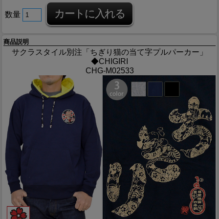
数量
商品説明
サクラスタイル別注「ちぎり猫の当て字プルパーカー」
◆CHIGIRI
CHG-M02533