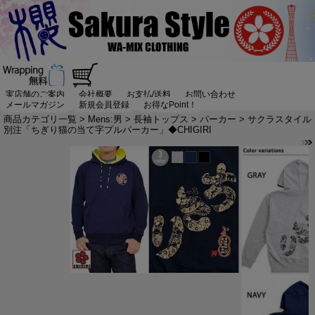
実店舗のご案内
会社概要
お支払/送料
お問い合わせ
メールマガジン
新規会員登録
お得なPoint！
商品カテゴリ一覧
>
Mens:男
>
長袖トップス
>
パーカー
> サクラスタイル
別注「ちぎり猫の当て字プルパーカー」◆CHIGIRI