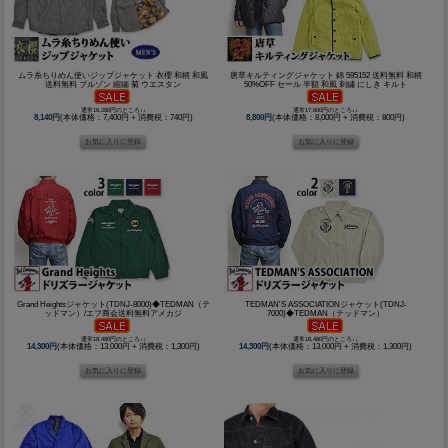
ムラ糸ちりめん使いジップジャケット 衣櫻 和柄 和風
唐草キルティングジャケット 錦 595152 送料無料 和柄
送料無料 ブルゾン 縮緬 菊 ウエスタン
50%OFF セール 半額 和風 刺繍 にしき キルト
通常16,280円のところ↓↓
通常17,600円のところ↓↓
8,140円
(本体価格：7,400円 + 消費税：740円)
8,800円
(本体価格：8,000円 + 消費税：800円)
Grand Heightsジャケット(TDNJ-8000)◆TEDMAN（テ
TEDMAN'S ASSOCIATIONジャケット(TDNJ-
ッドマン）/エフ商会送料無料アメカジ
7000)◆TEDMAN（テッドマン）
通常18,480円のところ↓↓
通常18,480円のところ↓↓
14,300円
(本体価格：13,000円 + 消費税：1,300円)
14,300円
(本体価格：13,000円 + 消費税：1,300円)