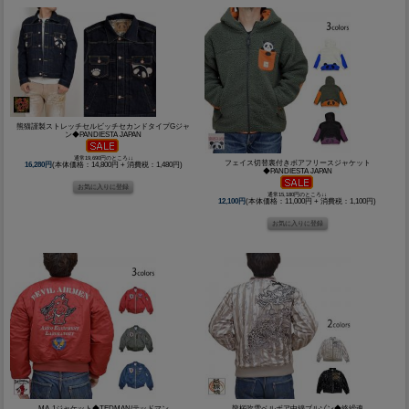
熊猫謹製ストレッチセルビッチセカンドタイプGジャ
ン◆PANDIESTA JAPAN
通常19,690円のところ↓↓
フェイス切替裏付きボアフリースジャケット
16,280円
(本体価格：14,800円 + 消費税：1,480円)
◆PANDIESTA JAPAN
通常15,180円のところ↓↓
12,100円
(本体価格：11,000円 + 消費税：1,100円)
MA-1ジャケット◆TEDMAN/テッドマン
龍桜吹雪ベルボア中綿ブルゾン◆絡繰魂