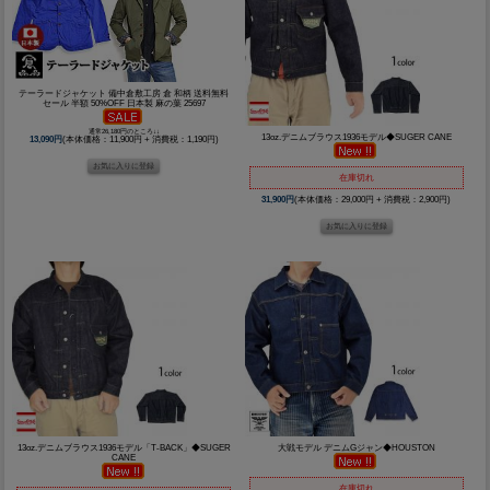
テーラードジャケット 備中倉敷工房 倉 和柄 送料無料
セール 半額 50%OFF 日本製 麻の葉 25697
通常26,180円のところ↓↓
13oz.デニムブラウス1936モデル◆SUGER CANE
13,090円
(本体価格：11,900円 + 消費税：1,190円)
在庫切れ
31,900円
(本体価格：29,000円 + 消費税：2,900円)
13oz.デニムブラウス1936モデル「T-BACK」◆SUGER
大戦モデル デニムGジャン◆HOUSTON
CANE
在庫切れ