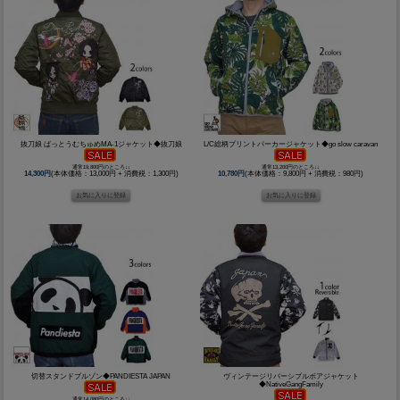
抜刀娘 ばっとうむちゅめMA-1ジャケット◆抜刀娘
L/C総柄プリントパーカージャケット◆go slow caravan
通常19,800円のところ↓↓
通常13,200円のところ↓↓
14,300円
(本体価格：13,000円 + 消費税：1,300円)
10,780円
(本体価格：9,800円 + 消費税：980円)
切替スタンドブルゾン◆PANDIESTA JAPAN
ヴィンテージリバーシブルボアジャケット
◆NativeGangFamily
通常14,080円のところ↓↓