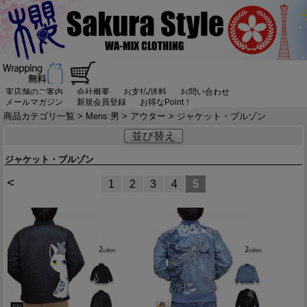
実店舗のご案内
会社概要
お支払/送料
お問い合わせ
メールマガジン
新規会員登録
お得なPoint！
商品カテゴリ一覧
>
Mens:男
>
アウター
> ジャケット・ブルゾン
並び替え
ジャケット・ブルゾン
<
1
2
3
4
5