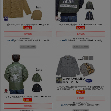
兎ワッペンキルティングジャケット◆ちきりや
ボアフリース切替BIG MA-1◆PANDIESTA JAPAN
在庫切れ
在庫切れ
通常18,480円のところ↓↓
通常16,280円のところ↓↓
12,936円
(本体価格：11,760円 + 消費税：1,176円)
12,980円
(本体価格：11,800円 + 消費税：1,180円)
ムラ糸ちりめん使いカバーオール 衣櫻 送料無料 セー
ル 半額 50%OFF ジャケット 着物 和風 縮緬 ブルゾン
ちぎり＆龍鳳凰裏ボアコーチジャケット◆CHIGIRI
在庫切れ
通常16,280円のところ↓↓
8,140円
(本体価格：7,400円 + 消費税：740円)
在庫切れ
通常14,080円のところ↓↓