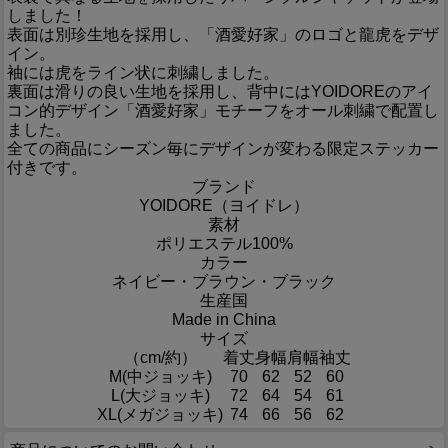
しました！
表面は別珍生地を採用し、「酒愛好家」のロゴと龍虎をデザ
イン。
袖には虎をライン状に刺繍しました。
裏面は滑りの良い生地を採用し、背中にはYOIDOREのアイ
コン的デザイン「酒愛好家」モチーフをオール刺繍で配置し
ました。
全ての商品にシーズン毎にデザインが変わる限定ステッカー
付きです。
ブランド
YOIDORE（ヨイドレ）
素材
ポリエステル100%
カラー
ネイビー・ブラウン・ブラック
生産国
Made in China
サイズ
（cm/約）
着丈
身幅
肩幅
袖丈
M(中ジョッキ)
70
62
52
60
L(大ジョッキ)
72
64
54
61
XL(メガジョッキ)
74
66
56
62