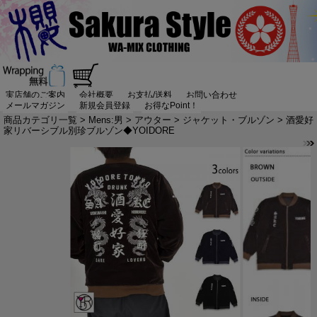
実店舗のご案内
会社概要
お支払/送料
お問い合わせ
メールマガジン
新規会員登録
お得なPoint！
商品カテゴリ一覧
>
Mens:男
>
アウター
>
ジャケット・ブルゾン
> 酒愛好
家リバーシブル別珍ブルゾン◆YOIDORE