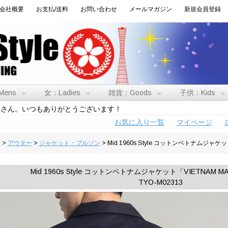
会社概要
お支払/送料
お問い合わせ
メールマガジン
新規会員登録
Mens
女：Ladies
雑貨：Goods
子供：Kids
トさん。いつもありがとうございます！
お気に入り一覧
マイページ
男
>
アウター
>
ジャケット・ブルゾン
> Mid 1960s Style コットンベトナムジャ
Mid 1960s Style コットンベトナムジャケット「VIETNAM
TYO-M02313