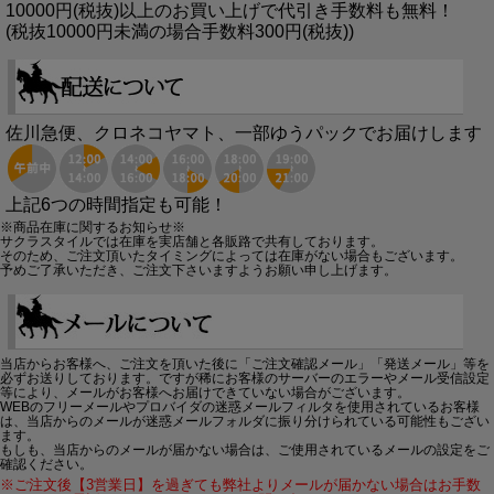
10000円(税抜)以上のお買い上げで代引き手数料も無料！
(税抜10000円未満の場合手数料300円(税抜))
佐川急便、クロネコヤマト、一部ゆうパックでお届けします
上記6つの時間指定も可能！
※商品在庫に関するお知らせ※
サクラスタイルでは在庫を実店舗と各販路で共有しております。
そのため、ご注文頂いたタイミングによっては在庫がない場合もございます。
予めご了承いただき、ご注文下さいますようお願い申し上げます。
当店からお客様へ、ご注文を頂いた後に「ご注文確認メール」「発送メール」等を
必ずお送りしております。ですが稀にお客様のサーバーのエラーやメール受信設定
等により、メールがお客様へお届けできていない場合がございます。
WEBのフリーメールやプロバイダの迷惑メールフィルタを使用されているお客様
は、当店からのメールが迷惑メールフォルダに振り分けられている可能性もござい
ます。
もしも、当店からのメールが届かない場合は、ご使用されているメールの設定をご
確認ください。
※ご注文後【3営業日】を過ぎても弊社よりメールが届かない場合はお手数