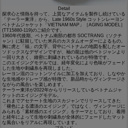
Detail
探求心と情熱を持って、上質なアイテムを製作し続けている
「テーラー東洋」から、Late 1960s Style コットンレーヨン
ベトナムジャケット「VIETNAM MAP」［AGING MODEL］
(TT15880-119)のご紹介です。
1960年代後期、ベトナム南部の都市 SOCTRANG（ソクチ
ャン）に駐留していた米兵のカスタムオーダーによるもの。
胸に虎と「福」の文字、背中にベトナムの地図を配したオー
ソドックスなデザインですが、袖の龍は他のベトジャンより
一回り大きく、緻密に刺繍されているのが特徴です。
このエイジングモデルでは、経年変化により色味がフェード
した生地や刺繍糸を再現しました。
レーヨン混のコットンツイルに加工を加えており、しなやか
な生地感やドレープ感が特徴で、新品時からヴィンテージさ
ながらの風合いを楽しめます。
テーラー東洋が2022年からリリースしているベトナムジャ
ケットのエイジングモデル。
これまでアセテート生地のスカジャンでリリースしてきた
「褪色による濃淡のエイジング」ではなく、ヴィンテージに
みられる「素材感のエイジング」をテーマとしており、着用
と経年によって生地や刺繍糸が全体的にフェードしたマット
な風合いをリアルに再現しています。
ブランド