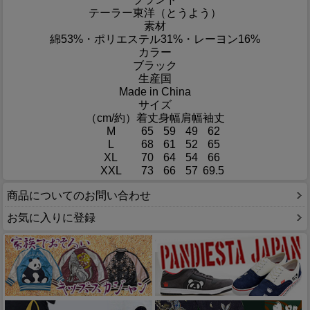
テーラー東洋（とうよう）
素材
綿53%・ポリエステル31%・レーヨン16%
カラー
ブラック
生産国
Made in China
サイズ
（cm/約）
着丈
身幅
肩幅
袖丈
M
65
59
49
62
L
68
61
52
65
XL
70
64
54
66
XXL
73
66
57
69.5
商品についてのお問い合わせ
お気に入りに登録