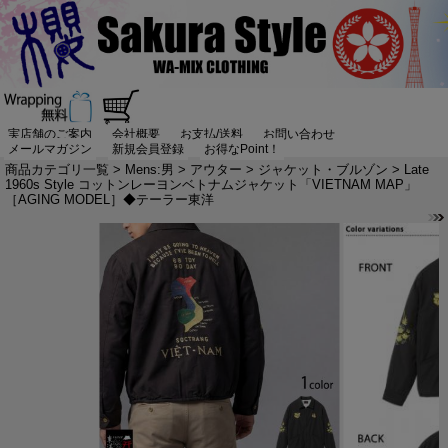
実店舗のご案内
会社概要
お支払/送料
お問い合わせ
メールマガジン
新規会員登録
お得なPoint！
商品カテゴリ一覧
>
Mens:男
>
アウター
>
ジャケット・ブルゾン
> Late
1960s Style コットンレーヨンベトナムジャケット「VIETNAM MAP」
［AGING MODEL］◆テーラー東洋