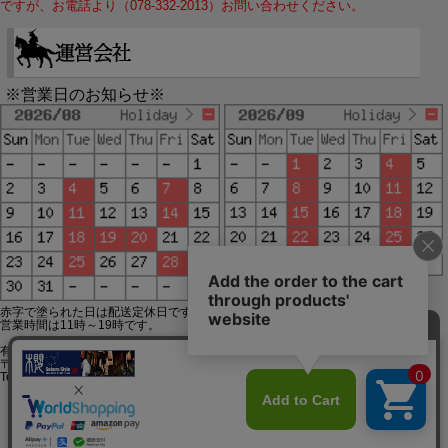
ですが、お電話より（078-332-2013）お問い合わせください。
※営業日のお知らせ※
赤字で塗られた日は配送定休日です。
営業時間は11時～19時です。
有限会社ジップジップ SakuraStyle通販事業部
〒650-0021 神戸市中央区三宮町3-9-19イトウビル1,4F
Tel:078-332-2013 FAX:078-333-6644
SSL/TLSとは?