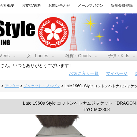
会社概要
お支払/送料
お問い合わせ
メールマガジン
新規会員登録
Mens
女：Ladies
雑貨：Goods
子供：Kids
トさん。いつもありがとうございます！
お気に入り一覧
マイページ
男
>
アウター
>
ジャケット・ブルゾン
> Late 1960s Style コットンベトナム
Late 1960s Style コットンベトナムジャケット「DRA
TYO-M02303