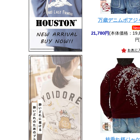
万歳デニムボアジ
21,780円
(本体価格：19,8
円
枝垂れ桜ジャ