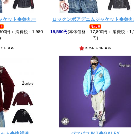
ャケット◆参丸一
ロックンボアデニムジャケット◆参丸
00円 + 消費税：1,980
19,580円
(本体価格：17,800円 + 消費税：1,
)
円)
ケット◆絡繰魂
パフパフJKT◆GALFY