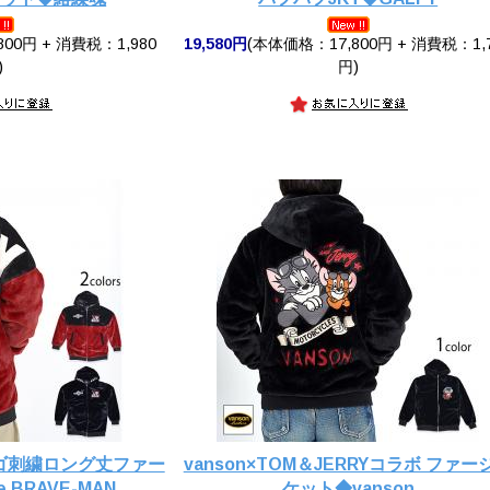
00円 + 消費税：1,980
19,580円
(本体価格：17,800円 + 消費税：1,
)
円)
 ロゴ刺繍ロング丈ファー
vanson×TOM＆JERRYコラボ ファー
BRAVE-MAN
ケット◆vanson