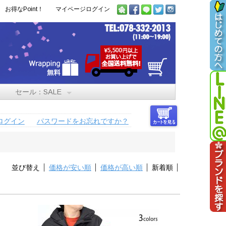
お得なPoint！
マイページログイン
セール：SALE
ログイン
パスワードをお忘れですか？
並び替え
価格が安い順
価格が高い順
新着順