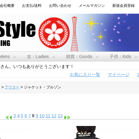
会社概要
お支払/送料
お問い合わせ
メールマガジン
新規会員登録
Mens
女：Ladies
雑貨：Goods
子供：Kids
トさん。いつもありがとうございます！
お気に入り一覧
マイページ
男
>
アウター
> ジャケット・ブルゾン
表示
3
4
5
6
7
8
9
10
11
12
13