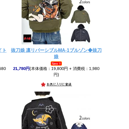
イト
抜刀娘 凛リバーシブルMA-1ブルゾン◆抜刀
娘
680
21,780円
(本体価格：19,800円 + 消費税：1,980
円)