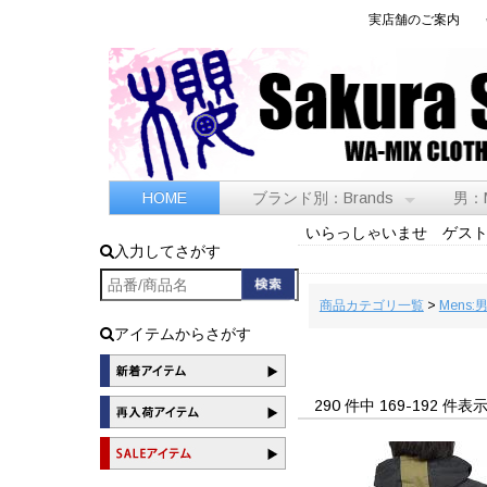
実店舗のご案内
HOME
ブランド別：Brands
男：
いらっしゃいませ ゲス
入力してさがす
商品カテゴリ一覧
>
Mens:
アイテムからさがす
290 件中 169-192 件