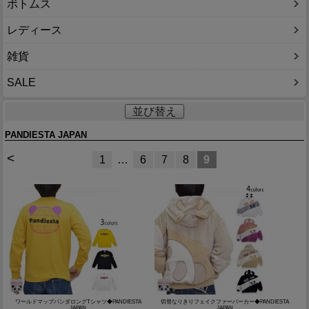
ボトムス
レディース
雑貨
SALE
並び替え
PANDIESTA JAPAN
<
1
…
6
7
8
9
ワールドマップパンダロングTシャツ◆PANDIESTA
切替なりきりフェイクファーパーカー◆PANDIESTA
JAPAN
JAPAN