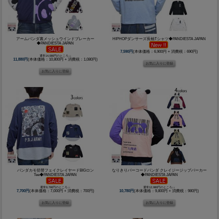
アームパンダ裏メッシュウインドブレーカー
HIPHOPダンサーズ長袖Tシャツ◆PANDIESTA JAPAN
◆PANDIESTA JAPAN
7,590円
(本体価格：6,900円 + 消費税：690円)
通常14,080円のところ↓↓
11,880円
(本体価格：10,800円 + 消費税：1,080円)
パンダカモ切替フェイクレイヤードBIGロン
なりきりバーコードパンダ クレイジージップパーカー
Tee◆PANDIESTA JAPAN
◆PANDIESTA JAPAN
通常9,790円のところ↓↓
通常12,980円のところ↓↓
7,700円
(本体価格：7,000円 + 消費税：700円)
10,780円
(本体価格：9,800円 + 消費税：980円)