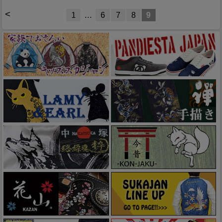
<
1
…
6
7
8
9