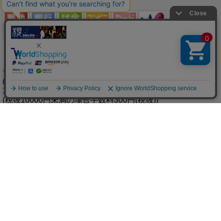
選べる8つの支払い方法
サクラスタイルは5,000円(税抜)以上お買い上げで送料無料！
(5,000円未満のお買い上げでも全国送料600円(税抜)！)
10000円(税抜)以上のお買い上げで代引き手数料も無料！
(税抜10000円未満の場合手数料300円(税抜))
佐川急便、クロネコヤマト、一部ゆうパックでお届けします
上記6つの時間指定も可能！
※商品在庫に関するお知らせ※
サクラスタイルでは在庫を実店舗と各販路で共有しております。
そのため、ご注文頂いたタイミングによっては在庫がない場合もございます。
予めご了承いただき、ご注文下さいますようお願い申し上げます。