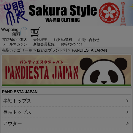
実店舗のご案内
会社概要
お支払/送料
お問い合わせ
メールマガジン
新規会員登録
お得なPoint！
商品カテゴリ一覧
>
brand:ブランド別
> PANDIESTA JAPAN
PANDIESTA JAPAN
半袖トップス
長袖トップス
アウター