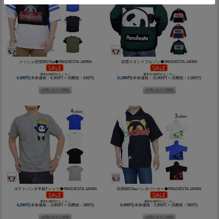
メッシュ切替BIGTee◆PANDIESTA JAPAN
切替スタンドブルゾン◆PANDIESTA JAPAN
通常8,690円のところ↓↓
通常14,080円のところ↓↓
6,930円
(本体価格：6,300円 + 消費税：630円)
11,880円
(本体価格：10,800円 + 消費税：1,080円)
ポテトパンダ半袖Tシャツ◆PANDIESTA JAPAN
切替BIGTeeパンダパーカー◆PANDIESTA JAPAN
通常5,390円のところ↓↓
通常8,690円のところ↓↓
4,290円
(本体価格：3,900円 + 消費税：390円)
6,490円
(本体価格：5,900円 + 消費税：590円)