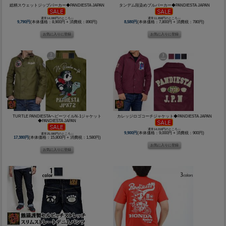
総柄スウェットジップパーカー◆PANDIESTA JAPAN
タンデム段染めプルパーカー◆PANDIESTA JAPAN
通常14,080円のところ↓↓
通常11,858円のところ↓↓
9,790円
(本体価格：8,900円 + 消費税：890円)
8,580円
(本体価格：7,800円 + 消費税：780円)
TURTLE PANDIESTAヘビーツイルN-1ジャケット
カレッジロゴコーチジャケット◆PANDIESTA JAPAN
◆PANDIESTA JAPAN
通常14,018円のところ↓↓
9,900円
(本体価格：9,000円 + 消費税：900円)
通常25,080円のところ↓↓
17,380円
(本体価格：15,800円 + 消費税：1,580円)