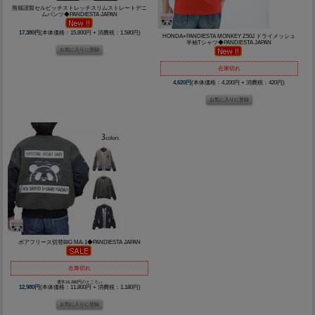
熊猫謹製セルビッチストレッチスリムストレートデニ
ムパンツ◆PANDIESTA JAPAN
17,380円
(本体価格：15,800円 + 消費税：1,580円)
HONDA×PANDIESTA MONKEY Z50J ドライメッシュ
半袖Tシャツ◆PANDIESTA JAPAN
在庫切れ
4,620円
(本体価格：4,200円 + 消費税：420円)
ボアフリース切替BIG MA-1◆PANDIESTA JAPAN
在庫切れ
通常16,280円のところ↓↓
12,980円
(本体価格：11,800円 + 消費税：1,180円)