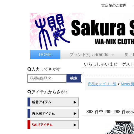
実店舗のご案内
HOME
ブランド別：Brands
男：
いらっしゃいませ ゲス
入力してさがす
商品カテゴリ一覧
>
Mens:
アイテムからさがす
363 件中 265-288 件