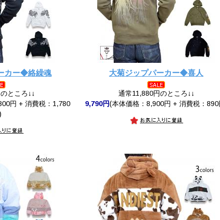
ーカー◆絡繰魂
大菊ジップパーカー◆喜人
円のところ↓↓
通常11,880円のところ↓↓
00円 + 消費税：1,780
9,790円
(本体価格：8,900円 + 消費税：890
)