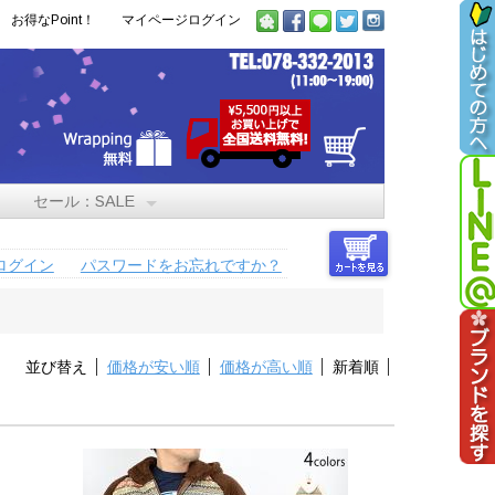
お得なPoint！
マイページログイン
セール：SALE
ログイン
パスワードをお忘れですか？
並び替え
価格が安い順
価格が高い順
新着順