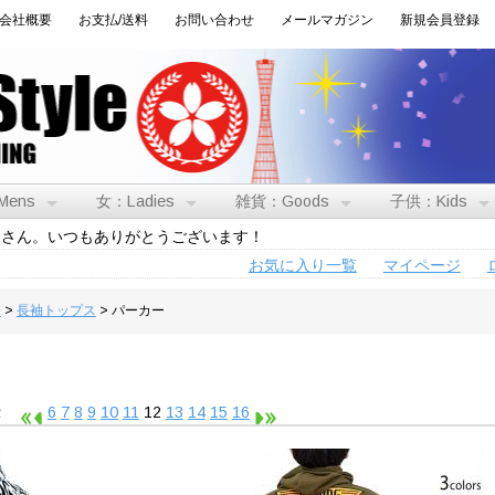
会社概要
お支払/送料
お問い合わせ
メールマガジン
新規会員登録
Mens
女：Ladies
雑貨：Goods
子供：Kids
トさん。いつもありがとうございます！
お気に入り一覧
マイページ
男
>
長袖トップス
> パーカー
表示
6
7
8
9
10
11
12
13
14
15
16