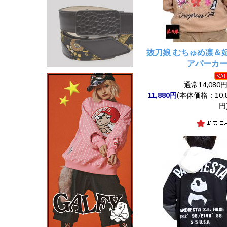
抜刀娘 むちゅめ凛＆妃那B
アパーカ
通常14,080
11,880円
(本体価格：10,8
円