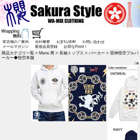
実店舗のご案内
会社概要
お支払/送料
お問い合わせ
メールマガジン
新規会員登録
お得なPoint！
商品カテゴリ一覧
>
Mens:男
>
長袖トップス
>
パーカー
> 雷神悟空プルパ
ーカー◆悟空本舗