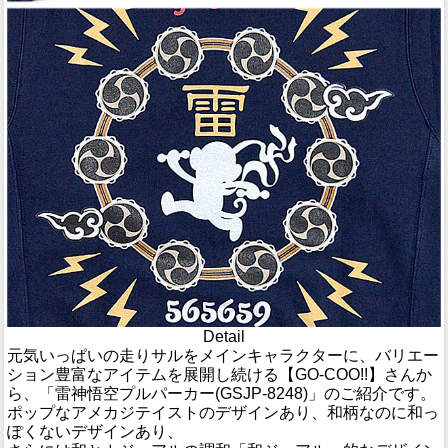
Detail
元気いっぱいの走りサルをメインキャラクターに、バリエー
ション豊富なアイテムを展開し続ける【GO-COO!!】さんか
ら、「雷神悟空プルパーカー(GSJP-8248)」のご紹介です。
ポップなアメカジテイストのデザインあり、和柄なのに和っ
ぽくないデザインあり、