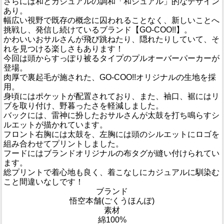
さらには和とカジュアルの調和「和ジュアル」的なデザイン
あり。
幅広い視野で既存の概念に囚われることなく、新しいことへ
挑戦し、発信し続けているブランド【GO-COO!!】。
かわいいおサルさんが飛び跳ねたり、隠れたりしていて、そ
れを見つける楽しさもあります！
今回は頭からすっぽり被るタイプのプルオーバーパーカーが
登場。
肉厚で裏起毛が施された、GO-COO!!オリジナルの生地を採
用。
身頃にはポケットが配置されており、また、袖口、裾にはリ
ブを取り付け、野暮ったさを軽減しました。
バックには、雷神に扮したおサルさんが太鼓を打ち鳴らすシ
ルエットが描かれています。
フロント右胸には太鼓を、左胸には頭のシルエットにロゴを
組み合わせてプリントしました。
フードにはブランドオリジナルの布タグが縫い付けられてい
ます。
総プリントで着心地も良く、着こなしにカジュアルに馴染む
こと間違いなしです！
ブランド
悟空本舗(ごくうほんぽ)
素材
綿100%