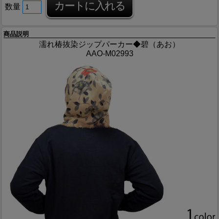
数量
商品説明
濡れ椿抜染ジップパーカー◆碧（あお）
AAO-M02993