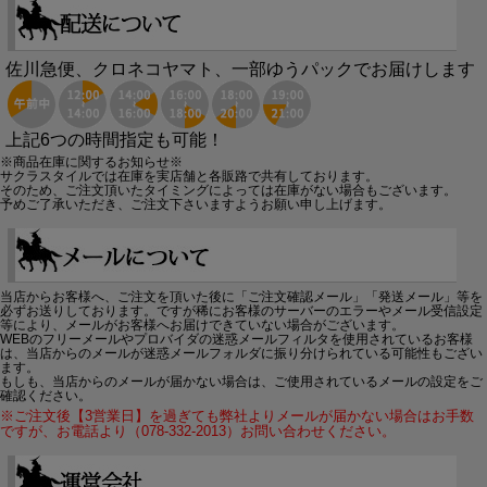
佐川急便、クロネコヤマト、一部ゆうパックでお届けします
上記6つの時間指定も可能！
※商品在庫に関するお知らせ※
サクラスタイルでは在庫を実店舗と各販路で共有しております。
そのため、ご注文頂いたタイミングによっては在庫がない場合もございます。
予めご了承いただき、ご注文下さいますようお願い申し上げます。
当店からお客様へ、ご注文を頂いた後に「ご注文確認メール」「発送メール」等を
必ずお送りしております。ですが稀にお客様のサーバーのエラーやメール受信設定
等により、メールがお客様へお届けできていない場合がございます。
WEBのフリーメールやプロバイダの迷惑メールフィルタを使用されているお客様
は、当店からのメールが迷惑メールフォルダに振り分けられている可能性もござい
ます。
もしも、当店からのメールが届かない場合は、ご使用されているメールの設定をご
確認ください。
※ご注文後【3営業日】を過ぎても弊社よりメールが届かない場合はお手数
ですが、お電話より（078-332-2013）お問い合わせください。