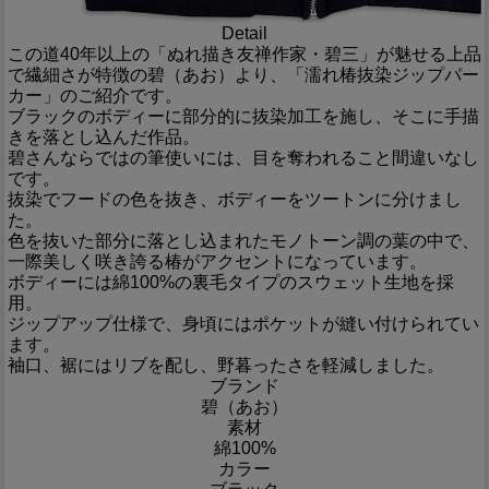
Detail
この道40年以上の「ぬれ描き友禅作家・碧三」が魅せる上品
で繊細さが特徴の碧（あお）より、「濡れ椿抜染ジップパー
カー」のご紹介です。
ブラックのボディーに部分的に抜染加工を施し、そこに手描
きを落とし込んだ作品。
碧さんならではの筆使いには、目を奪われること間違いなし
です。
抜染でフードの色を抜き、ボディーをツートンに分けまし
た。
色を抜いた部分に落とし込まれたモノトーン調の葉の中で、
一際美しく咲き誇る椿がアクセントになっています。
ボディーには綿100%の裏毛タイプのスウェット生地を採
用。
ジップアップ仕様で、身頃にはポケットが縫い付けられてい
ます。
袖口、裾にはリブを配し、野暮ったさを軽減しました。
ブランド
碧（あお）
素材
綿100%
カラー