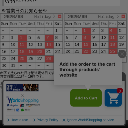
※営業日のお知らせ※
赤字で塗られた日は配送定休日です。
営業時間は11時～19時です。
有限会社ジップジップ SakuraStyle通販事業部
〒650-0021 神戸市中央区三宮町3-9-19イトウビル1,4F
Tel:078-332-2013 FAX:078-333-6644
SSL/TLSとは?
このページをPC用に切り替え