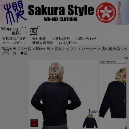
実店舗のご案内
会社概要
お支払/送料
お問い合わせ
メールマガジン
新規会員登録
お得なPoint！
商品カテゴリ一覧
>
Mens:男
>
長袖トップス
>
パーカー
> 濡れ椿抜染ジッ
プパーカー◆碧