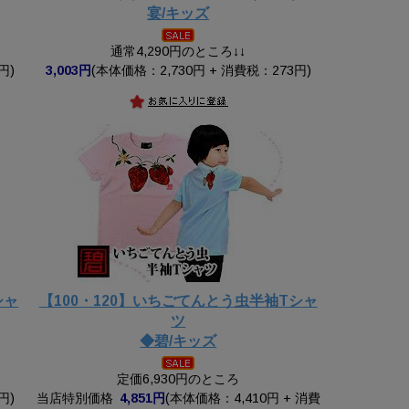
宴/キッズ
通常4,290円のところ↓↓
円)
3,003円
(本体価格：2,730円 + 消費税：273円)
シャ
【100・120】いちごてんとう虫半袖Tシャ
ツ
◆碧/キッズ
定価6,930円のところ
円)
当店特別価格
4,851円
(本体価格：4,410円 + 消費