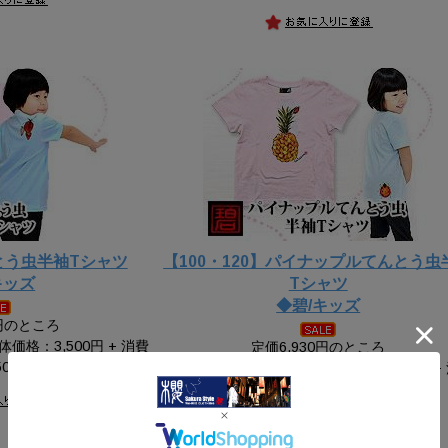
とう虫半袖Tシャツ
【100・120】パイナップルてんとう虫
キッズ
Tシャツ
◆碧/キッズ
0円のところ
体価格：3,500円 + 消費
定価6,930円のところ
0円)
当店特別価格
4,851円
(本体価格：4,410円 +
税：441円)