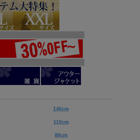
140cm
110cm
80cm