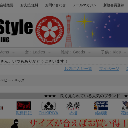
会社概要
お支払/送料
お問い合わせ
メールマガジン
新規会員登録
Mens
女：Ladies
雑貨：Goods
子供：Kids
トさん。いつもありがとうございます！
お気に入り一覧
マイページ
 ベビー・キッズ
★★★ 良く見られている人気のブランド 
泥棒日記
CHIKIRIYA
衣櫻
絡繰魂
花