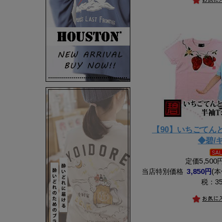
【90】いちごてん
◆碧/
定価5,50
当店特別価格
3,850円
(本
税：35