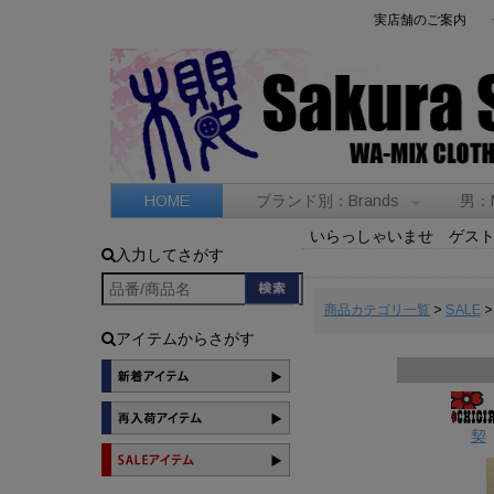
実店舗のご案内
HOME
ブランド別：Brands
男：
いらっしゃいませ ゲス
入力してさがす
商品カテゴリ一覧
>
SALE
>
アイテムからさがす
契