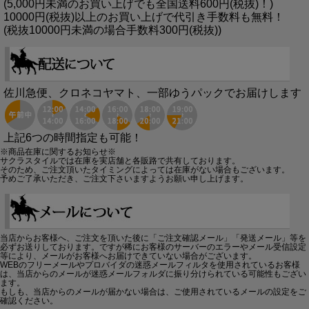
(5,000円未満のお買い上げでも全国送料600円(税抜)！)
10000円(税抜)以上のお買い上げで代引き手数料も無料！
(税抜10000円未満の場合手数料300円(税抜))
佐川急便、クロネコヤマト、一部ゆうパックでお届けします
上記6つの時間指定も可能！
※商品在庫に関するお知らせ※
サクラスタイルでは在庫を実店舗と各販路で共有しております。
そのため、ご注文頂いたタイミングによっては在庫がない場合もございます。
予めご了承いただき、ご注文下さいますようお願い申し上げます。
当店からお客様へ、ご注文を頂いた後に「ご注文確認メール」「発送メール」等を
必ずお送りしております。ですが稀にお客様のサーバーのエラーやメール受信設定
等により、メールがお客様へお届けできていない場合がございます。
WEBのフリーメールやプロバイダの迷惑メールフィルタを使用されているお客様
は、当店からのメールが迷惑メールフォルダに振り分けられている可能性もござい
ます。
もしも、当店からのメールが届かない場合は、ご使用されているメールの設定をご
確認ください。