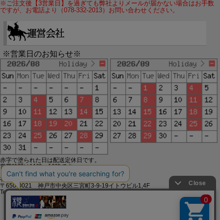
※ご注文後【3営業日】を過ぎても弊社よりメールが届かない場合はお手数
ですが、お電話より（078-332-2013）お問い合わせください。
※営業日のお知らせ※
赤字で塗られた日は配送定休日です。
営業時間は11時～19時です。
有限会社ジップジップ SakuraStyle通販事業部
〒650-0021 神戸市中央区三宮町3-9-19イトウビル1,4F
Tel:078-332-2013 FAX:078-333-6644