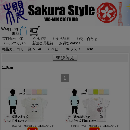
実店舗のご案内
会社概要
お支払/送料
お問い合わせ
メールマガジン
新規会員登録
お得なPoint！
商品カテゴリ一覧
>
SALE
>
ベビー・キッズ
> 110cm
並び替え
110cm
1
福笑いキッズ半袖Tシャツ◆喜人/キッズ
夏のおもひでキッズ半袖Tシャツ◆喜人/キッズ