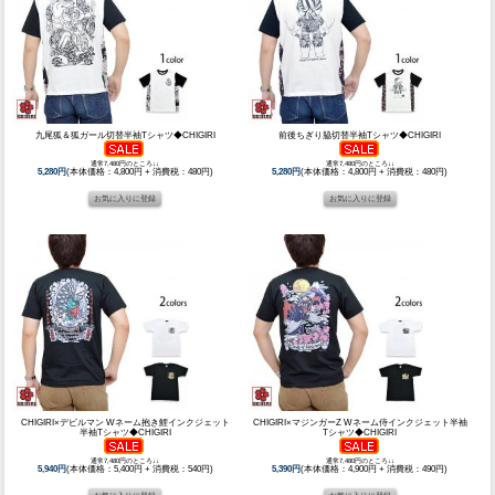
九尾狐＆狐ガール切替半袖Tシャツ◆CHIGIRI
前後ちぎり脇切替半袖Tシャツ◆CHIGIRI
通常7,480円のところ↓↓
通常7,480円のところ↓↓
5,280円
(本体価格：4,800円 + 消費税：480円)
5,280円
(本体価格：4,800円 + 消費税：480円)
CHIGIRI×デビルマン Wネーム抱き鯉インクジェット
CHIGIRI×マジンガーZ Wネーム侍インクジェット半袖
半袖Tシャツ◆CHIGIRI
Tシャツ◆CHIGIRI
通常7,480円のところ↓↓
通常7,480円のところ↓↓
5,940円
(本体価格：5,400円 + 消費税：540円)
5,390円
(本体価格：4,900円 + 消費税：490円)