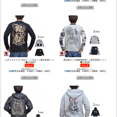
6,600円
(本体価格：6,000円 + 消費税：600円)
ちぎり＆タイガー侍ポケット付きミニ裏毛長袖Tシャ
後見狐ガール縮緬袖切替ミニ裏毛長袖Tシャツ
ツ◆CHIGIRI
◆CHIGIRI
通常8,690円のところ↓↓
通常9,680円のところ↓↓
6,930円
(本体価格：6,300円 + 消費税：630円)
7,590円
(本体価格：6,900円 + 消費税：690円)