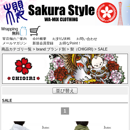
実店舗のご案内
会社概要
お支払/送料
お問い合わせ
メールマガジン
新規会員登録
お得なPoint！
商品カテゴリ一覧
>
brand:ブランド別
>
契（CHIGIRI)
> SALE
並び替え
SALE
1