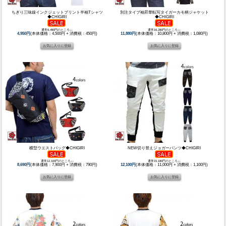
ちぎり三味線インクジェットプリント半袖Tシャツ
別注タイプ袖昇華転写タイガーカモ柄ジャケット
◆CHIGIRI
◆CHIGIRI
通常6,490円のところ↓↓
通常16,280円のところ↓↓
4,950円
(本体価格：4,500円 + 消費税：450円)
11,880円
(本体価格：10,800円 + 消費税：1,080円)
横型ウエストバッグ◆CHIGIRI
NEW切り替えジョガーパンツ◆CHIGIRI
通常12,100円のところ↓↓
通常15,180円のところ↓↓
8,690円
(本体価格：7,900円 + 消費税：790円)
12,100円
(本体価格：11,000円 + 消費税：1,100円)