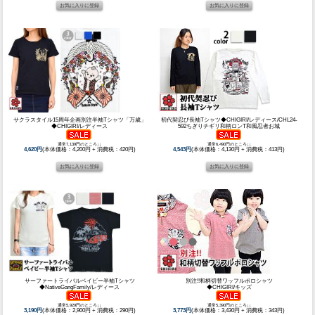
サクラスタイル15周年企画別注半袖Tシャツ「万歳」
初代契忍び長袖Tシャツ◆CHIGIRI/レディース/CHL24-
◆CHIGIRI/レディース
592ちぎりチギリ和柄ロンT和風忍者お城
通常7,139円のところ↓↓
通常6,490円のところ↓↓
4,620円
(本体価格：4,200円 + 消費税：420円)
4,543円
(本体価格：4,130円 + 消費税：413円)
サーファートライバルベイビー半袖Tシャツ
別注!!和柄切替ワッフルポロシャツ
◆NativeGangFamily/レディース
◆CHIGIRI/キッズ
通常5,929円のところ↓↓
通常5,390円のところ↓↓
3,190円
(本体価格：2,900円 + 消費税：290円)
3,773円
(本体価格：3,430円 + 消費税：343円)