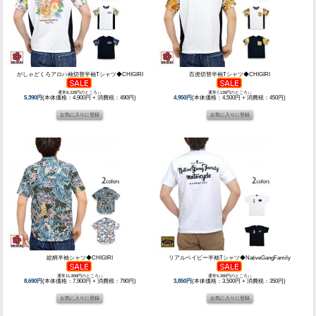
がしゃどくろアロハ袖切替半袖Tシャツ◆CHIGIRI
百虎切替半袖Tシャツ◆CHIGIRI
通常8,228円のところ↓↓
通常7,139円のところ↓↓
5,390円
(本体価格：4,900円 + 消費税：490円)
4,950円
(本体価格：4,500円 + 消費税：450円)
総柄半袖シャツ◆CHIGIRI
リアルベイビー半袖Tシャツ◆NativeGangFamily
通常11,858円のところ↓↓
通常5,390円のところ↓↓
8,690円
(本体価格：7,900円 + 消費税：790円)
3,850円
(本体価格：3,500円 + 消費税：350円)