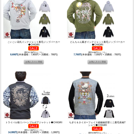
こいこい花札インクジェット裏毛ジップパーカー
どんちゃん騒ぎインクジェット裏毛ジップパーカー
◆CHIGIRI
◆CHIGIRI
通常10,780円のところ↓↓
通常9,680円のところ↓↓
8,690円
(本体価格：7,900円 + 消費税：790円)
7,700円
(本体価格：7,000円 + 消費税：700円)
トライバル狼リバーシブルボアジャケット◆CHIGIRI
ちぎり＆タイガーフェイス縮緬袖切替ミニ裏毛長袖T
シャツ◆CHIGIRI
通常17,380円のところ↓↓
14,080円
(本体価格：12,800円 + 消費税：1,280円)
通常8,690円のところ↓↓