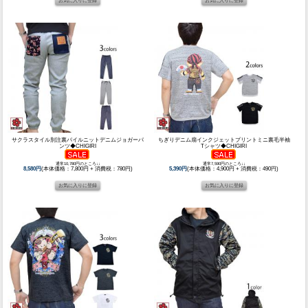
サクラスタイル別注裏パイルニットデニムジョガーパ
ちぎりデニム扇インクジェットプリントミニ裏毛半袖
ンツ◆CHIGIRI
Tシャツ◆CHIGIRI
通常10,780円のところ↓↓
通常7,590円のところ↓↓
8,580円
(本体価格：7,800円 + 消費税：780円)
5,390円
(本体価格：4,900円 + 消費税：490円)