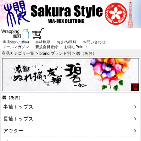
実店舗のご案内
会社概要
お支払/送料
お問い合わせ
メールマガジン
新規会員登録
お得なPoint！
商品カテゴリ一覧
>
brand:ブランド別
> 碧（あお）
碧（あお）
半袖トップス
長袖トップス
アウター