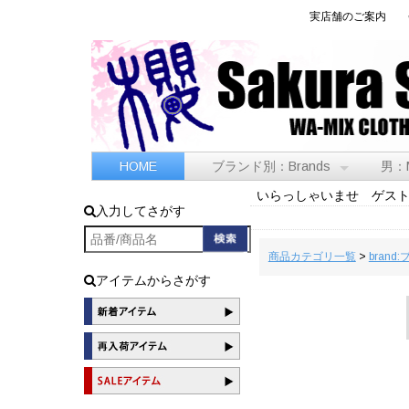
実店舗のご案内
HOME
ブランド別：Brands
男：
いらっしゃいませ ゲス
入力してさがす
商品カテゴリ一覧
>
brand
アイテムからさがす