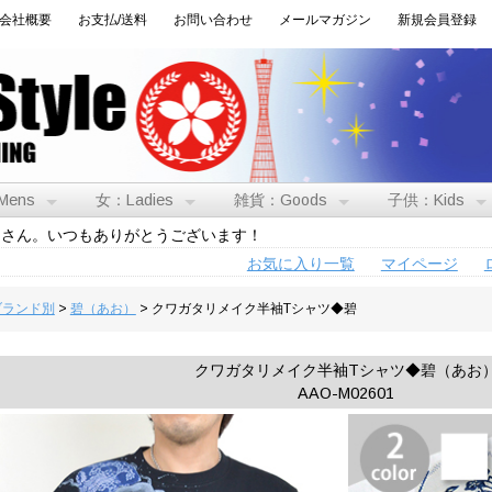
会社概要
お支払/送料
お問い合わせ
メールマガジン
新規会員登録
Mens
女：Ladies
雑貨：Goods
子供：Kids
トさん。いつもありがとうございます！
お気に入り一覧
マイページ
:ブランド別
>
碧（あお）
> クワガタリメイク半袖Tシャツ◆碧
クワガタリメイク半袖Tシャツ◆碧（あお
AAO-M02601