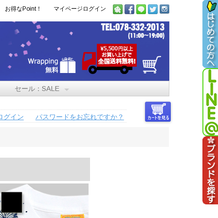
お得なPoint！
マイページログイン
セール：SALE
ログイン
パスワードをお忘れですか？
）