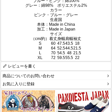
ブルー・ピンク：綿100%
グレー：綿98% ポリエステル2%
カラー
ピンク・ブルー・グレー
生産国
本体：Made in China
加工：Made in Japan
サイズ
（cm/約）
着丈
身幅
肩幅
袖丈
S
60
47.5
43.5
18
M
64
52.5
44.5
21.5
L
70
54.5
48
21.5
XL
72
59.5
55.5
22
レビューを書く
商品についてのお問い合わせ
お気に入りに登録