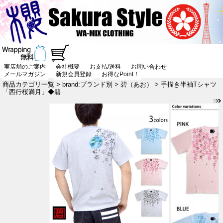
実店舗のご案内
会社概要
お支払/送料
お問い合わせ
メールマガジン
新規会員登録
お得なPoint！
商品カテゴリ一覧
>
brand:ブランド別
>
碧（あお）
> 手描き半袖Tシャツ
「西行桜満月」◆碧