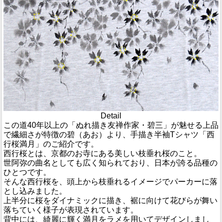
Detail
この道40年以上の「ぬれ描き友禅作家・碧三」が魅せる上品
で繊細さが特徴の碧（あお）より、手描き半袖Tシャツ「西
行桜満月」のご紹介です。
西行桜とは、京都のお寺にある美しい枝垂れ桜のこと。
世阿弥の曲名としても広く知られており、日本が誇る品種の
ひとつです。
そんな西行桜を、頭上から枝垂れるイメージでパーカーに落
とし込みました。
上半分に桜をダイナミックに描き、裾に向けて花びらが舞い
落ちていく様子が表現されています。
背中には、綺麗に輝く満月をラメを用いてデザインしまし