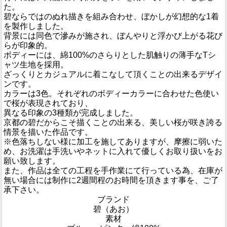
た。
碧ならではのぬれ描きを組み合わせ、ぼかしが幻想的な1着
を製作しました。
背景には同色で滲みが施され、ぼんやりと浮かび上がる花び
らが印象的。
ボディーには、綿100%のさらりとした肌触りの薄手なTシ
ャツ生地を採用。
ざっくりとカジュアルに着こなして頂くことの出来るデザイ
ンです。
カラーは3色。それぞれのボディーカラーに合わせた色使い
で桜が表現されており、
異なる印象の3種類が完成しました。
京都の碧だからこそ描くことの出来る、美しい桜が咲き誇る
情景を描いた作品です。
※色落ちしない様に加工を施してありますが、摩擦に弱いた
め、お洗濯は手洗いやネットに入れて優しくお取り扱いをお
願い致します。
また、作品は全ての工程を手作業にて行っている為、在庫が
無い場合には制作に2週間程のお時間を頂きます事を、ご了
承下さい。
ブランド
碧（あお）
素材