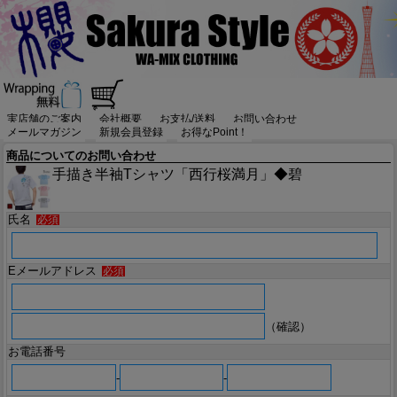
実店舗のご案内
会社概要
お支払/送料
お問い合わせ
メールマガジン
新規会員登録
お得なPoint！
商品についてのお問い合わせ
手描き半袖Tシャツ「西行桜満月」◆碧
氏名
必須
Eメールアドレス
必須
（確認）
お電話番号
-
-