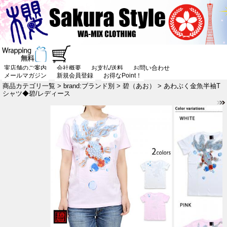
実店舗のご案内
会社概要
お支払/送料
お問い合わせ
メールマガジン
新規会員登録
お得なPoint！
商品カテゴリ一覧
>
brand:ブランド別
>
碧（あお）
> あわぶく金魚半袖T
シャツ◆碧/レディース