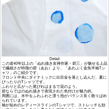
Detail
この道40年以上の「ぬれ描き友禅作家・碧三」が魅せる上品
で繊細さが特徴の碧（あお）より、「あわぶく金魚半袖Tシ
ャツ」のご紹介です。
フロント中央にダイナミックに出目金を落とし込んだ、夏に
ぴったりのTシャツです。
ふわりと広がった尾びれはまるで花のよう。
碧ならではのぬれ描きで表現された色付けが魅力的。
周囲には、水中をふわふわと漂う泡がバランス良く散りばめ
られています。
袖が短めのレディースラインのTシャツで、ストレッチも効