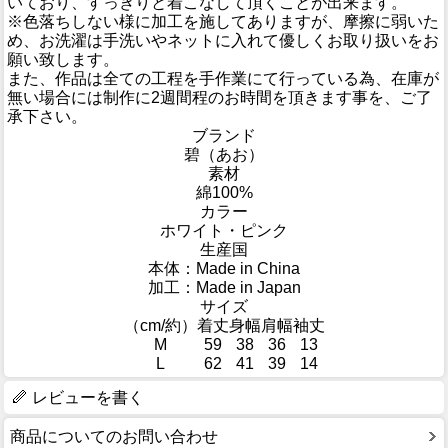
いており、すっきりと着こなして頂くことが出来ます。
※色落ちしない様に加工を施してありますが、摩擦に弱いた
め、お洗濯は手洗いやネットに入れて優しくお取り扱いをお
願い致します。
また、作品は全ての工程を手作業にて行っている為、在庫が
無い場合には制作に2週間程のお時間を頂きます事を、ご了
承下さい。
ブランド
碧（あお）
素材
綿100%
カラー
ホワイト・ピンク
生産国
本体：Made in China
加工：Made in Japan
サイズ
（cm/約）
着丈
身幅
肩幅
袖丈
M
59
38
36
13
L
62
41
39
14
レビューを書く
商品についてのお問い合わせ